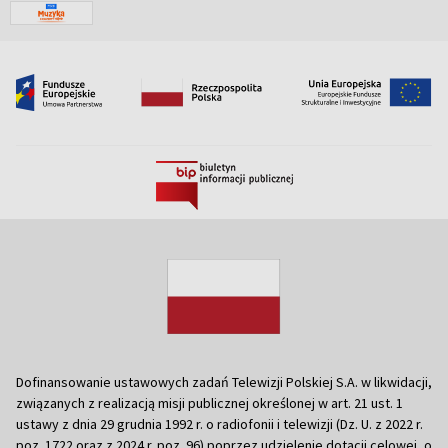
Dofinansowanie ustawowych zadań Telewizji Polskiej S.A. w likwidacji,
związanych z realizacją misji publicznej określonej w art. 21 ust. 1
ustawy z dnia 29 grudnia 1992 r. o radiofonii i telewizji (Dz. U. z 2022 r.
poz. 1722 oraz z 2024 r. poz. 96) poprzez udzielenie dotacji celowej, o