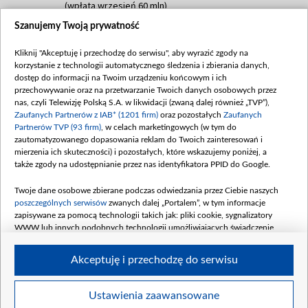
(wpłata wrzesień 60 mln)
Szanujemy Twoją prywatność
Dofinansowanie 635 783 051,21 PLN
Data podpisania umowy: WRZESIEŃ 2025
Kliknij "Akceptuję i przechodzę do serwisu", aby wyrazić zgody na
(wpłata wrzesień 100 mln, październik 350
korzystanie z technologii automatycznego śledzenia i zbierania danych,
mln, listopad 265 mln)
dostęp do informacji na Twoim urządzeniu końcowym i ich
przechowywanie oraz na przetwarzanie Twoich danych osobowych przez
Dofinansowanie 48 862 000,00 PLN
nas, czyli Telewizję Polską S.A. w likwidacji (zwaną dalej również „TVP”),
Data podpisania umowy: GRUDZIEŃ 2025
Zaufanych Partnerów z IAB* (1201 firm)
oraz pozostałych
Zaufanych
(wpłata grudzień 60,548 mln)
Partnerów TVP (93 firm)
, w celach marketingowych (w tym do
zautomatyzowanego dopasowania reklam do Twoich zainteresowań i
Dofinansowanie 900 000 000,00 PLN
mierzenia ich skuteczności) i pozostałych, które wskazujemy poniżej, a
Data podpisania umowy: LUTY 2026 (wpłata
także zgody na udostępnianie przez nas identyfikatora PPID do Google.
26 lutego 80 mln, 4 marca 370 mln,
8
kwiecień 180 mln, 7 maja 180 mln, 8
Twoje dane osobowe zbierane podczas odwiedzania przez Ciebie naszych
czerwca 90 mln)
poszczególnych serwisów
zwanych dalej „Portalem”, w tym informacje
zapisywane za pomocą technologii takich jak: pliki cookie, sygnalizatory
Dofinansowanie 250 000 000,00 PLN
WWW lub innych podobnych technologii umożliwiających świadczenie
Data podpisania umowy LIPIEC 2026 (wpłata
dopasowanych i bezpiecznych usług, personalizację treści oraz reklam,
udostępnianie funkcji mediów społecznościowych oraz analizowanie ruchu
4 sierpnia 250 mln
Akceptuję i przechodzę do serwisu
w Internecie.
Twoje dane osobowe zbierane podczas odwiedzania przez Ciebie
Ustawienia zaawansowane
poszczególnych serwisów
na Portalu, takie jak adresy IP, identyfikatory