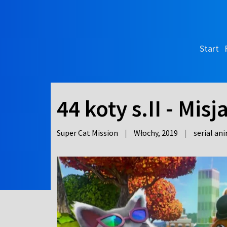
Start
44 koty s.II - Mis
Super Cat Mission
|
Włochy,
2019
|
serial a