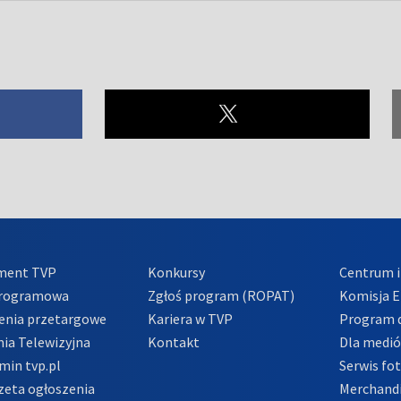
ment TVP
Konkursy
Centrum i
Programowa
Zgłoś program (ROPAT)
Komisja E
enia przetargowe
Kariera w TVP
Program d
ia Telewizyjna
Kontakt
Dla medi
min tvp.pl
Serwis fo
zeta ogłoszenia
Merchandi