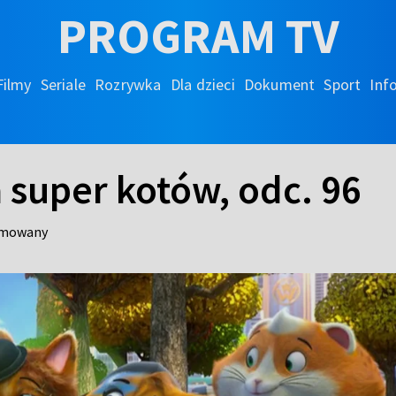
PROGRAM TV
Filmy
Seriale
Rozrywka
Dla dzieci
Dokument
Sport
Inf
ja super kotów, odc. 96
nimowany