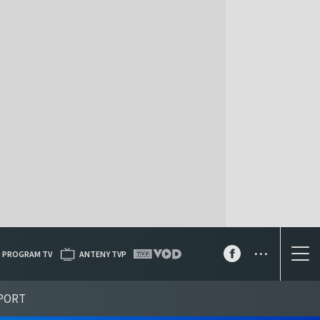
...
PROGRAM TV
ANTENY TVP
PORT