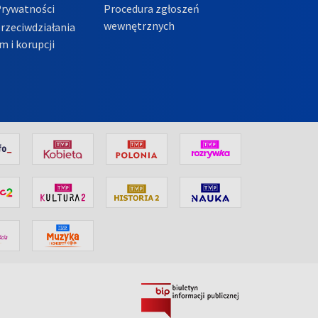
Prywatności
Procedura zgłoszeń
wewnętrznych
przeciwdziałania
m i korupcji