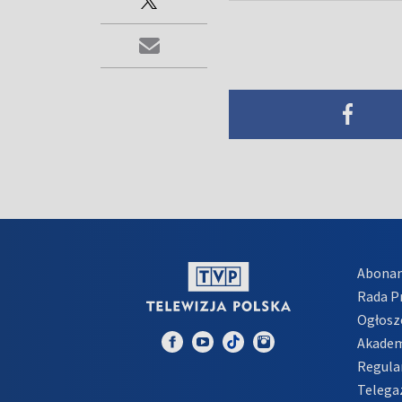
Abona
Rada 
Ogłosz
Akadem
Regula
Telega