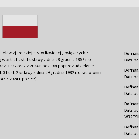
ewizji Polskiej S.A. w likwidacji, związanych z
Dofinan
j w art. 21 ust. 1 ustawy z dnia 29 grudnia 1992 r. o
Data po
r. poz. 1722 oraz z 2024 r. poz. 96) poprzez udzielenie
Dofinan
 31 ust. 2 ustawy z dnia 29 grudnia 1992 r. o radiofonii i
Data po
raz z 2024 r. poz. 96)
Dofinan
Data po
Dofinan
Data po
WRZESIE
Dofinan
Data po