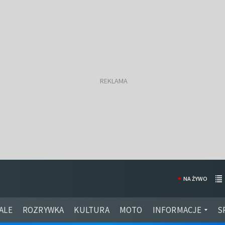
NA ŻYWO
ALE
ROZRYWKA
KULTURA
MOTO
INFORMACJE
S