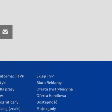
nformacji TVP
Sklep TVP
tyki
Biuro Reklamy
la prasy
Oferta Dystrybucyjna
ów
Oferta Handlowa
tograficzny
Dostępność
sing (znaki)
Moje zgody