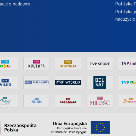
acje o nadawcy
Polityka 
Polityka 
nadużycio