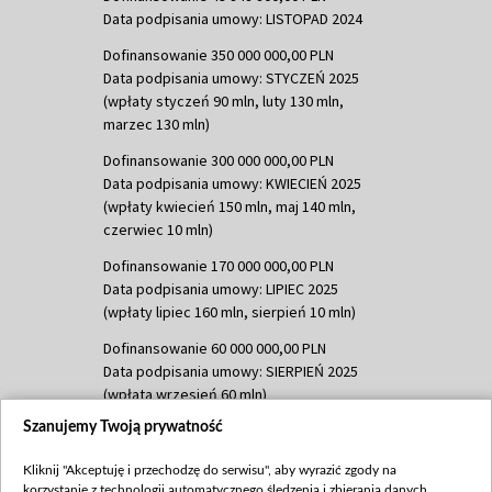
Data podpisania umowy: LISTOPAD 2024
Dofinansowanie 350 000 000,00 PLN
Data podpisania umowy: STYCZEŃ 2025
(wpłaty styczeń 90 mln, luty 130 mln,
marzec 130 mln)
Dofinansowanie 300 000 000,00 PLN
Data podpisania umowy: KWIECIEŃ 2025
(wpłaty kwiecień 150 mln, maj 140 mln,
czerwiec 10 mln)
Dofinansowanie 170 000 000,00 PLN
Data podpisania umowy: LIPIEC 2025
(wpłaty lipiec 160 mln, sierpień 10 mln)
Dofinansowanie 60 000 000,00 PLN
Data podpisania umowy: SIERPIEŃ 2025
(wpłata wrzesień 60 mln)
Szanujemy Twoją prywatność
Dofinansowanie 635 783 051,21 PLN
Data podpisania umowy: WRZESIEŃ 2025
Kliknij "Akceptuję i przechodzę do serwisu", aby wyrazić zgody na
(wpłata wrzesień 100 mln, październik 350
korzystanie z technologii automatycznego śledzenia i zbierania danych,