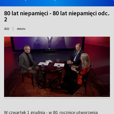
80 lat niepamięci - 80 lat niepamięci odc.
2
|
2022
debata
W czwartek 1 grudnia - w 80. rocznicę utworzenia