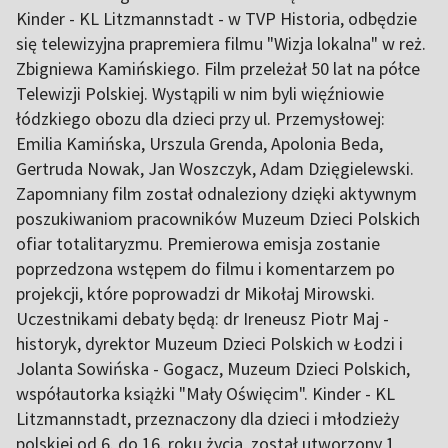
Kinder - KL Litzmannstadt - w TVP Historia, odbędzie
się telewizyjna prapremiera filmu "Wizja lokalna" w reż.
Zbigniewa Kamińskiego. Film przeleżał 50 lat na półce
Telewizji Polskiej. Wystąpili w nim byli więźniowie
łódzkiego obozu dla dzieci przy ul. Przemysłowej:
Emilia Kamińska, Urszula Grenda, Apolonia Beda,
Gertruda Nowak, Jan Woszczyk, Adam Dzięgielewski.
Zapomniany film został odnaleziony dzięki aktywnym
poszukiwaniom pracowników Muzeum Dzieci Polskich
ofiar totalitaryzmu. Premierowa emisja zostanie
poprzedzona wstępem do filmu i komentarzem po
projekcji, które poprowadzi dr Mikołaj Mirowski.
Uczestnikami debaty będą: dr Ireneusz Piotr Maj -
historyk, dyrektor Muzeum Dzieci Polskich w Łodzi i
Jolanta Sowińska - Gogacz, Muzeum Dzieci Polskich,
współautorka książki "Mały Oświęcim". Kinder - KL
Litzmannstadt, przeznaczony dla dzieci i młodzieży
polskiej od 6. do 16. roku życia, został utworzony 1