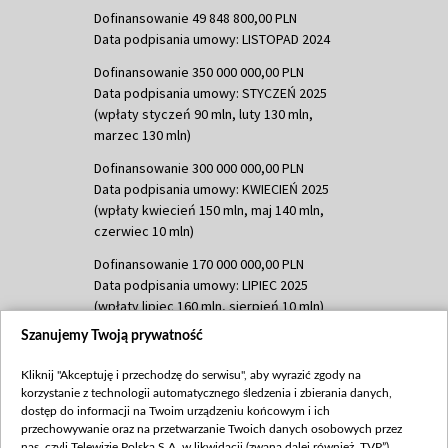
Dofinansowanie 49 848 800,00 PLN
Data podpisania umowy: LISTOPAD 2024
Dofinansowanie 350 000 000,00 PLN
Data podpisania umowy: STYCZEŃ 2025
(wpłaty styczeń 90 mln, luty 130 mln,
marzec 130 mln)
Dofinansowanie 300 000 000,00 PLN
Data podpisania umowy: KWIECIEŃ 2025
(wpłaty kwiecień 150 mln, maj 140 mln,
czerwiec 10 mln)
Dofinansowanie 170 000 000,00 PLN
Data podpisania umowy: LIPIEC 2025
(wpłaty lipiec 160 mln, sierpień 10 mln)
Szanujemy Twoją prywatność
Dofinansowanie 60 000 000,00 PLN
Data podpisania umowy: SIERPIEŃ 2025
Kliknij "Akceptuję i przechodzę do serwisu", aby wyrazić zgody na
(wpłata wrzesień 60 mln)
korzystanie z technologii automatycznego śledzenia i zbierania danych,
Dofinansowanie 635 783 051,21 PLN
dostęp do informacji na Twoim urządzeniu końcowym i ich
przechowywanie oraz na przetwarzanie Twoich danych osobowych przez
Data podpisania umowy: WRZESIEŃ 2025
nas, czyli Telewizję Polską S.A. w likwidacji (zwaną dalej również „TVP”),