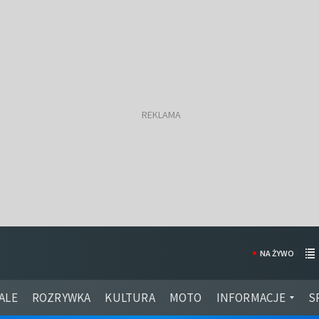
NA ŻYWO
ALE
ROZRYWKA
KULTURA
MOTO
INFORMACJE
S