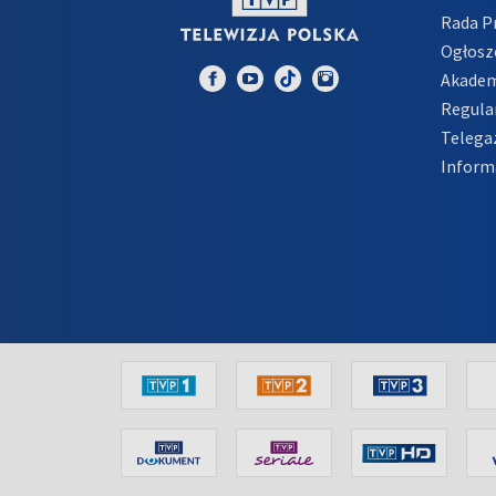
Rada 
Ogłosz
Akadem
Regula
Telega
Inform