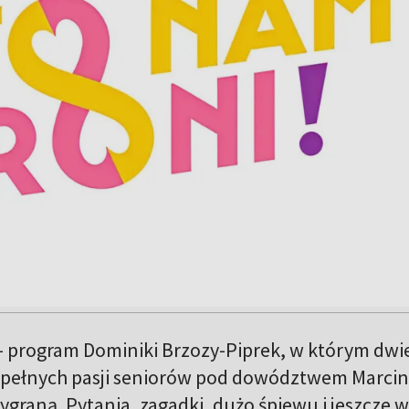
– program Dominiki Brzozy-Piprek, w którym dwi
 pełnych pasji seniorów pod dowództwem Marcin
ygraną. Pytania, zagadki, dużo śpiewu i jeszcze w