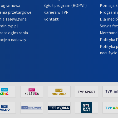
Programowa
Zgłoś program (ROPAT)
Komisja E
enia przetargowe
Kariera w TVP
Program d
ia Telewizyjna
Kontakt
Dla medi
min tvp.pl
Serwis fo
zeta ogłoszenia
Merchandi
acje o nadawcy
Polityka 
Polityka 
nadużycio