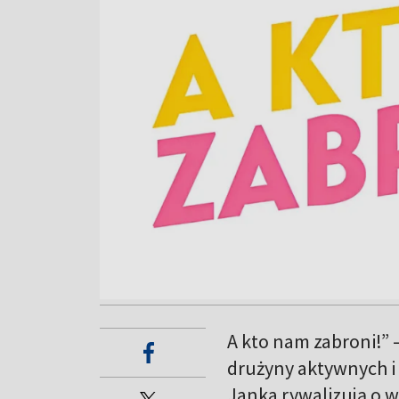
A kto nam zabroni!” 
drużyny aktywnych i
Janka rywalizują o w