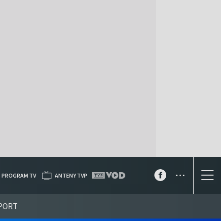
...
PROGRAM TV
ANTENY TVP
PORT