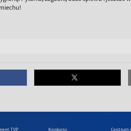
śmiechu!
ment TVP
Konkursy
Centrum i