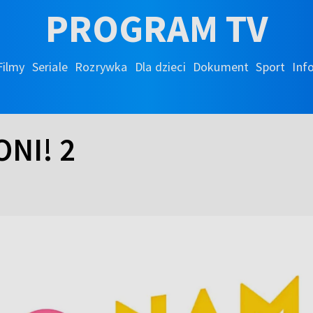
PROGRAM TV
Filmy
Seriale
Rozrywka
Dla dzieci
Dokument
Sport
Inf
NI! 2