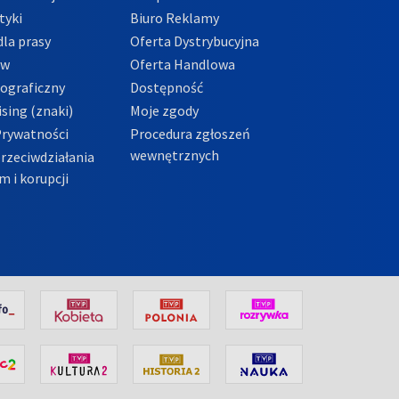
tyki
Biuro Reklamy
la prasy
Oferta Dystrybucyjna
ów
Oferta Handlowa
tograficzny
Dostępność
sing (znaki)
Moje zgody
Prywatności
Procedura zgłoszeń
wewnętrznych
przeciwdziałania
m i korupcji