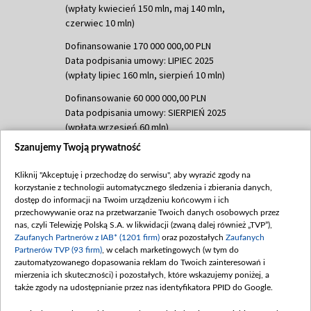
(wpłaty kwiecień 150 mln, maj 140 mln,
czerwiec 10 mln)
Dofinansowanie 170 000 000,00 PLN
Data podpisania umowy: LIPIEC 2025
(wpłaty lipiec 160 mln, sierpień 10 mln)
Dofinansowanie 60 000 000,00 PLN
Data podpisania umowy: SIERPIEŃ 2025
(wpłata wrzesień 60 mln)
Szanujemy Twoją prywatność
Dofinansowanie 635 783 051,21 PLN
Data podpisania umowy: WRZESIEŃ 2025
Kliknij "Akceptuję i przechodzę do serwisu", aby wyrazić zgody na
(wpłata wrzesień 100 mln, październik 350
korzystanie z technologii automatycznego śledzenia i zbierania danych,
mln, listopad 265 mln)
dostęp do informacji na Twoim urządzeniu końcowym i ich
przechowywanie oraz na przetwarzanie Twoich danych osobowych przez
Dofinansowanie 48 862 000,00 PLN
nas, czyli Telewizję Polską S.A. w likwidacji (zwaną dalej również „TVP”),
Data podpisania umowy: GRUDZIEŃ 2025
Zaufanych Partnerów z IAB* (1201 firm)
oraz pozostałych
Zaufanych
(wpłata grudzień 60,548 mln)
Partnerów TVP (93 firm)
, w celach marketingowych (w tym do
zautomatyzowanego dopasowania reklam do Twoich zainteresowań i
Dofinansowanie 900 000 000,00 PLN
mierzenia ich skuteczności) i pozostałych, które wskazujemy poniżej, a
Data podpisania umowy: LUTY 2026 (wpłata
także zgody na udostępnianie przez nas identyfikatora PPID do Google.
26 lutego 80 mln, 4 marca 370 mln,
8