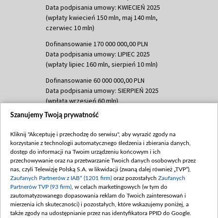
Data podpisania umowy: KWIECIEŃ 2025
(wpłaty kwiecień 150 mln, maj 140 mln,
czerwiec 10 mln)
Dofinansowanie 170 000 000,00 PLN
Data podpisania umowy: LIPIEC 2025
(wpłaty lipiec 160 mln, sierpień 10 mln)
Dofinansowanie 60 000 000,00 PLN
Data podpisania umowy: SIERPIEŃ 2025
(wpłata wrzesień 60 mln)
Szanujemy Twoją prywatność
Dofinansowanie 635 783 051,21 PLN
Data podpisania umowy: WRZESIEŃ 2025
Kliknij "Akceptuję i przechodzę do serwisu", aby wyrazić zgody na
(wpłata wrzesień 100 mln, październik 350
korzystanie z technologii automatycznego śledzenia i zbierania danych,
mln, listopad 265 mln)
dostęp do informacji na Twoim urządzeniu końcowym i ich
przechowywanie oraz na przetwarzanie Twoich danych osobowych przez
Dofinansowanie 48 862 000,00 PLN
nas, czyli Telewizję Polską S.A. w likwidacji (zwaną dalej również „TVP”),
Data podpisania umowy: GRUDZIEŃ 2025
Zaufanych Partnerów z IAB* (1201 firm)
oraz pozostałych
Zaufanych
(wpłata grudzień 60,548 mln)
Partnerów TVP (93 firm)
, w celach marketingowych (w tym do
zautomatyzowanego dopasowania reklam do Twoich zainteresowań i
Dofinansowanie 900 000 000,00 PLN
mierzenia ich skuteczności) i pozostałych, które wskazujemy poniżej, a
Data podpisania umowy: LUTY 2026 (wpłata
także zgody na udostępnianie przez nas identyfikatora PPID do Google.