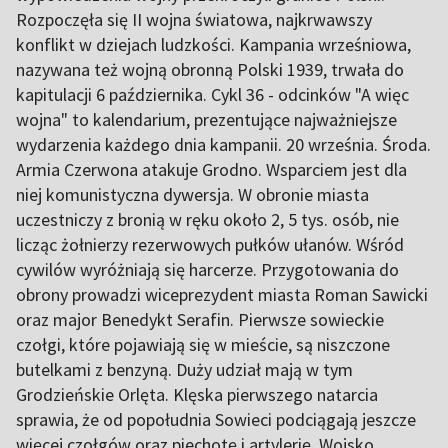
Rozpoczęła się II wojna światowa, najkrwawszy
konflikt w dziejach ludzkości. Kampania wrześniowa,
nazywana też wojną obronną Polski 1939, trwała do
kapitulacji 6 października. Cykl 36 - odcinków "A więc
wojna" to kalendarium, prezentujące najważniejsze
wydarzenia każdego dnia kampanii. 20 września. Środa.
Armia Czerwona atakuje Grodno. Wsparciem jest dla
niej komunistyczna dywersja. W obronie miasta
uczestniczy z bronią w ręku około 2, 5 tys. osób, nie
licząc żołnierzy rezerwowych pułków ułanów. Wśród
cywilów wyróżniają się harcerze. Przygotowania do
obrony prowadzi wiceprezydent miasta Roman Sawicki
oraz major Benedykt Serafin. Pierwsze sowieckie
czołgi, które pojawiają się w mieście, są niszczone
butelkami z benzyną. Duży udział mają w tym
Grodzieńskie Orlęta. Klęska pierwszego natarcia
sprawia, że od popołudnia Sowieci podciągają jeszcze
więcej czołgów oraz piechotę i artylerię. Wojsko