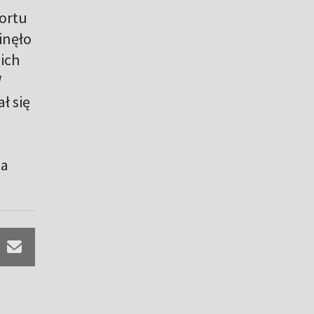
portu
inęło
ich
W
ł się
.
na