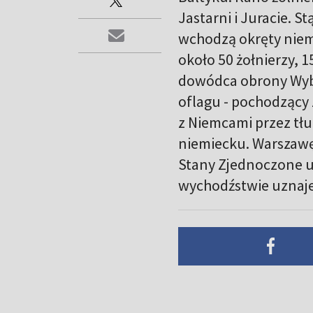
Jastarni i Juracie. S
wchodzą okręty niem
około 50 żołnierzy, 
dowódca obrony Wybr
oflagu - pochodzący 
z Niemcami przez tłu
niemiecku. Warszawę 
Stany Zjednoczone uz
wychodźstwie uznaje 