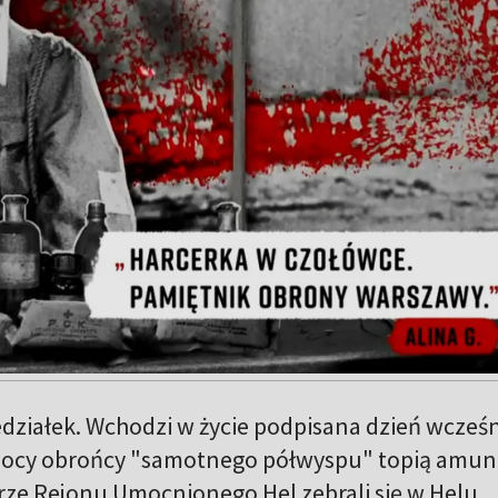
edziałek. Wchodzi w życie podpisana dzień wcześn
 nocy obrońcy "samotnego półwyspu" topią amun
rze Rejonu Umocnionego Hel zebrali się w Helu,