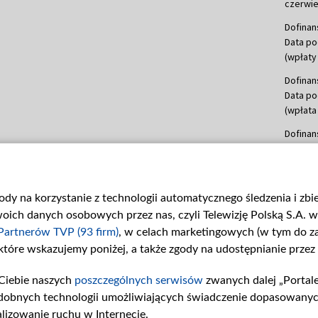
czerwie
Dofinan
Data po
(wpłaty 
Dofinan
Data po
(wpłata
Dofinan
Data po
(wpłata
mln, lis
gody na korzystanie z technologii automatycznego śledzenia i zb
Dofinan
ch danych osobowych przez nas, czyli Telewizję Polską S.A. w 
Data po
(wpłata
Partnerów TVP (93 firm)
, w celach marketingowych (w tym do 
 które wskazujemy poniżej, a także zgody na udostępnianie przez
Dofinan
Data po
Ciebie naszych
poszczególnych serwisów
zwanych dalej „Portal
26 lute
dobnych technologii umożliwiających świadczenie dopasowanych i
kwiecie
czerwca
lizowanie ruchu w Internecie.