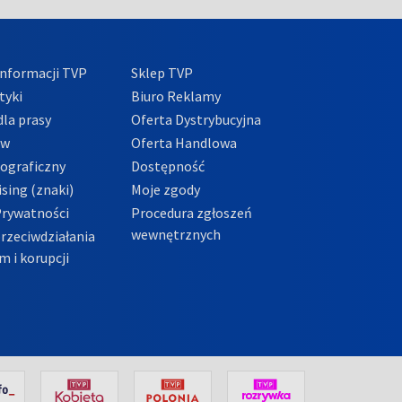
nformacji TVP
Sklep TVP
tyki
Biuro Reklamy
la prasy
Oferta Dystrybucyjna
ów
Oferta Handlowa
tograficzny
Dostępność
sing (znaki)
Moje zgody
Prywatności
Procedura zgłoszeń
wewnętrznych
przeciwdziałania
m i korupcji