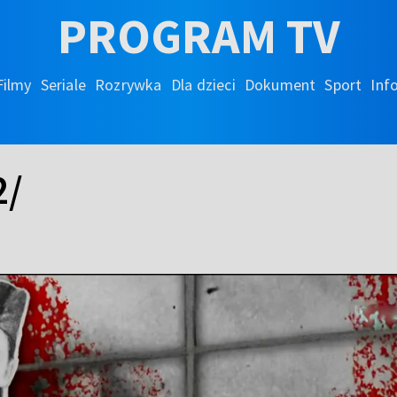
PROGRAM TV
Filmy
Seriale
Rozrywka
Dla dzieci
Dokument
Sport
Inf
2/