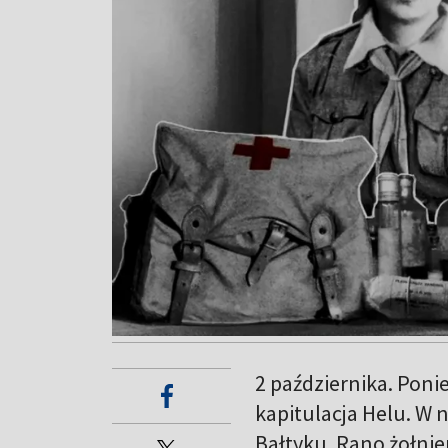
2 października. Poni
kapitulacja Helu. W
Bałtyku. Rano żołnie