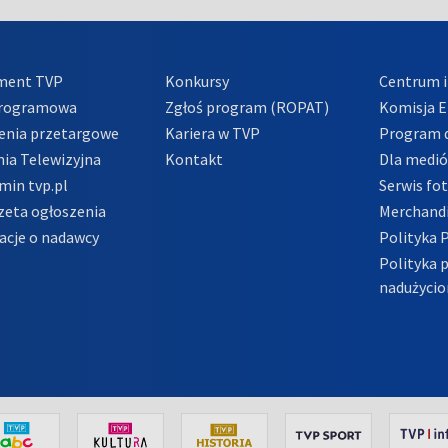
ment TVP
Konkursy
Centrum i
Programowa
Zgłoś program (ROPAT)
Komisja E
enia przetargowe
Kariera w TVP
Program d
ia Telewizyjna
Kontakt
Dla medi
min tvp.pl
Serwis fo
zeta ogłoszenia
Merchandi
acje o nadawcy
Polityka 
Polityka 
nadużycio