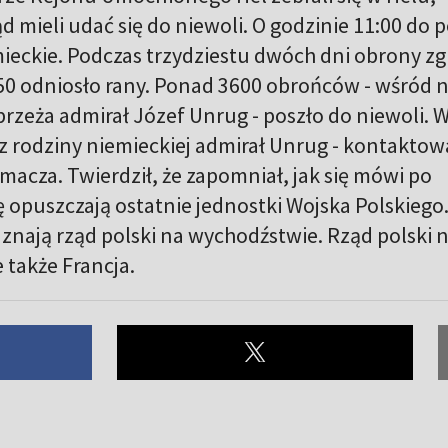
tąd mieli udać się do niewoli. O godzinie 11:00 do 
ieckie. Podczas trzydziestu dwóch dni obrony zg
150 odniosło rany. Ponad 3600 obrońców - wśród n
zeża admirał Józef Unrug - poszło do niewoli. 
z rodziny niemieckiej admirał Unrug - kontaktowa
macza. Twierdził, że zapomniał, jak się mówi po
opuszczają ostatnie jednostki Wojska Polskiego
nają rząd polski na wychodźstwie. Rząd polski 
także Francja.