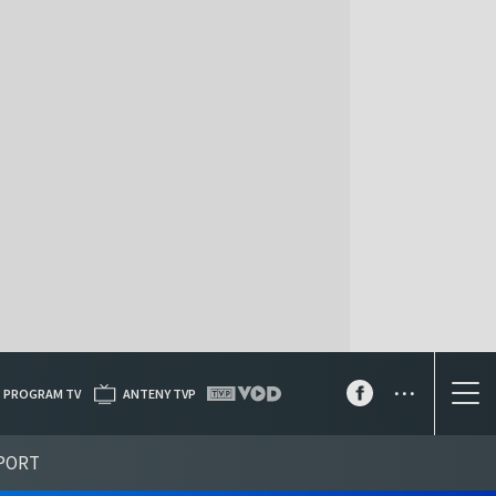
...
PROGRAM TV
ANTENY TVP
PORT