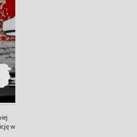
iej
icję w