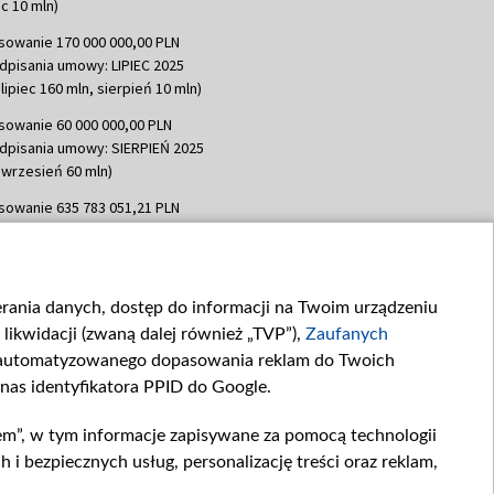
c 10 mln)
sowanie 170 000 000,00 PLN
dpisania umowy: LIPIEC 2025
lipiec 160 mln, sierpień 10 mln)
sowanie 60 000 000,00 PLN
dpisania umowy: SIERPIEŃ 2025
 wrzesień 60 mln)
sowanie 635 783 051,21 PLN
dpisania umowy: WRZESIEŃ 2025
 wrzesień 100 mln, październik 350
topad 265 mln)
ierania danych, dostęp do informacji na Twoim urządzeniu
sowanie 48 862 000,00 PLN
likwidacji (zwaną dalej również „TVP”),
Zaufanych
dpisania umowy: GRUDZIEŃ 2025
 grudzień 60,548 mln)
zautomatyzowanego dopasowania reklam do Twoich
 nas identyfikatora PPID do Google.
sowanie 900 000 000,00 PLN
dpisania umowy: LUTY 2026 (wpłata
em”, w tym informacje zapisywane za pomocą technologii
go 80 mln, 4 marca 370 mln,
8
 bezpiecznych usług, personalizację treści oraz reklam,
ń 180 mln, 7 maja 180 mln, 8
 90 mln)