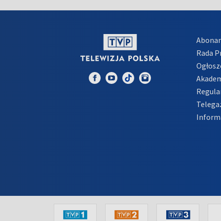
Abona
Rada 
Ogłosz
Akadem
Regula
Telega
Inform