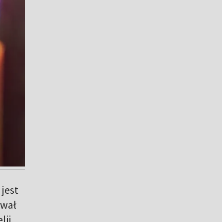
jest
ował
lii