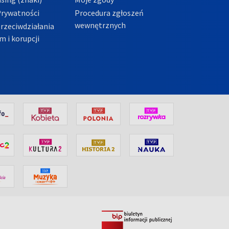
Prywatności
Procedura zgłoszeń
wewnętrznych
przeciwdziałania
m i korupcji