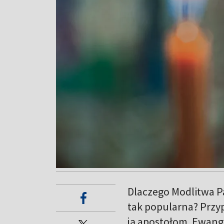
Dlaczego Modlitwa Pa
tak popularna? Przyp
ją apostołom. Ewange