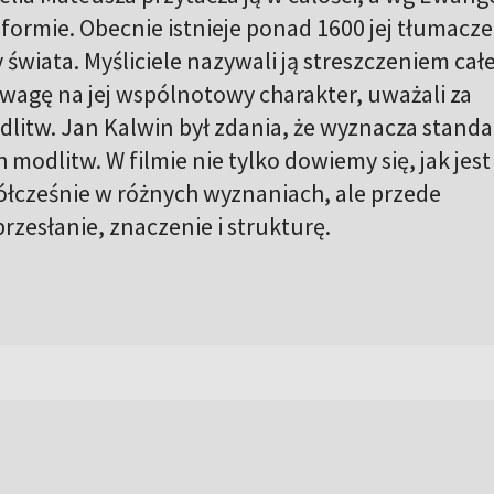
formie. Obecnie istnieje ponad 1600 jej tłumacz
y świata. Myśliciele nazywali ją streszczeniem całe
uwagę na jej wspólnotowy charakter, uważali za
litw. Jan Kalwin był zdania, że wyznacza stand
 modlitw. W filmie nie tylko dowiemy się, jak jest
łcześnie w różnych wyznaniach, ale przede
rzesłanie, znaczenie i strukturę.