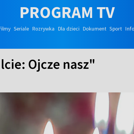
PROGRAM TV
Filmy
Seriale
Rozrywka
Dla dzieci
Dokument
Sport
Inf
lcie: Ojcze nasz"