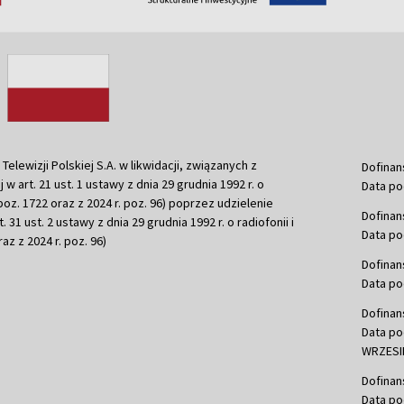
ewizji Polskiej S.A. w likwidacji, związanych z
Dofinan
j w art. 21 ust. 1 ustawy z dnia 29 grudnia 1992 r. o
Data po
r. poz. 1722 oraz z 2024 r. poz. 96) poprzez udzielenie
Dofinan
 31 ust. 2 ustawy z dnia 29 grudnia 1992 r. o radiofonii i
Data po
raz z 2024 r. poz. 96)
Dofinan
Data po
Dofinan
Data po
WRZESIE
Dofinan
Data po