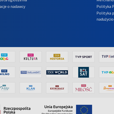
acje o nadawcy
Polityka 
Polityka 
nadużycio