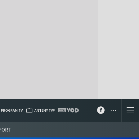
...
PROGRAM TV
ANTENY TVP
PORT