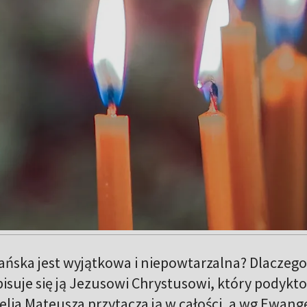
ńska jest wyjątkowa i niepowtarzalna? Dlaczego 
isuje się ją Jezusowi Chrystusowi, który podykt
lia Mateusza przytacza ją w całości, a wg Ewange