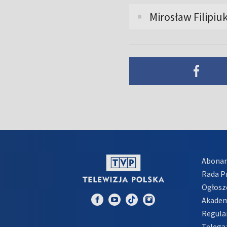
Mirosław Filipiu
Abona
Rada 
Ogłosz
Akadem
Regula
Telega