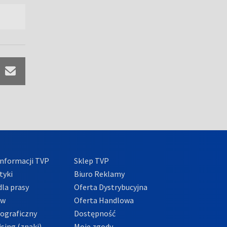
nformacji TVP
Sklep TVP
tyki
Biuro Reklamy
la prasy
Oferta Dystrybucyjna
ów
Oferta Handlowa
tograficzny
Dostępność
sing (znaki)
Moje zgody