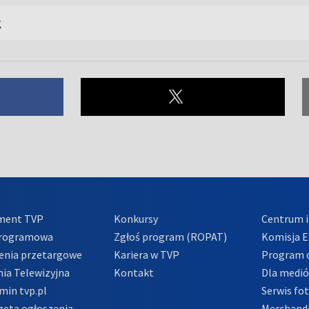
k
ment TVP
Konkursy
Centrum i
Programowa
Zgłoś program (ROPAT)
Komisja E
enia przetargowe
Kariera w TVP
Program d
ia Telewizyjna
Kontakt
Dla medi
min tvp.pl
Serwis fo
zeta ogłoszenia
Merchandi