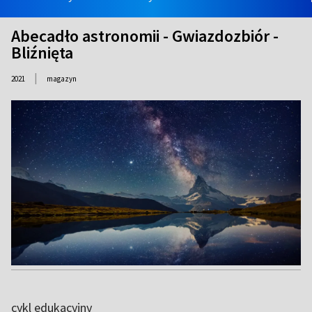
Abecadło astronomii - Gwiazdozbiór -
Bliźnięta
|
2021
magazyn
cykl edukacyjny