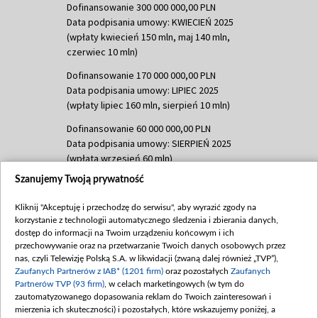
Dofinansowanie 300 000 000,00 PLN
Data podpisania umowy: KWIECIEŃ 2025
(wpłaty kwiecień 150 mln, maj 140 mln,
czerwiec 10 mln)
Dofinansowanie 170 000 000,00 PLN
Data podpisania umowy: LIPIEC 2025
(wpłaty lipiec 160 mln, sierpień 10 mln)
Dofinansowanie 60 000 000,00 PLN
Data podpisania umowy: SIERPIEŃ 2025
(wpłata wrzesień 60 mln)
Szanujemy Twoją prywatność
Dofinansowanie 635 783 051,21 PLN
Data podpisania umowy: WRZESIEŃ 2025
Kliknij "Akceptuję i przechodzę do serwisu", aby wyrazić zgody na
(wpłata wrzesień 100 mln, październik 350
korzystanie z technologii automatycznego śledzenia i zbierania danych,
mln, listopad 265 mln)
dostęp do informacji na Twoim urządzeniu końcowym i ich
przechowywanie oraz na przetwarzanie Twoich danych osobowych przez
Dofinansowanie 48 862 000,00 PLN
nas, czyli Telewizję Polską S.A. w likwidacji (zwaną dalej również „TVP”),
Data podpisania umowy: GRUDZIEŃ 2025
Zaufanych Partnerów z IAB* (1201 firm)
oraz pozostałych
Zaufanych
(wpłata grudzień 60,548 mln)
Partnerów TVP (93 firm)
, w celach marketingowych (w tym do
zautomatyzowanego dopasowania reklam do Twoich zainteresowań i
Dofinansowanie 900 000 000,00 PLN
mierzenia ich skuteczności) i pozostałych, które wskazujemy poniżej, a
Data podpisania umowy: LUTY 2026 (wpłata