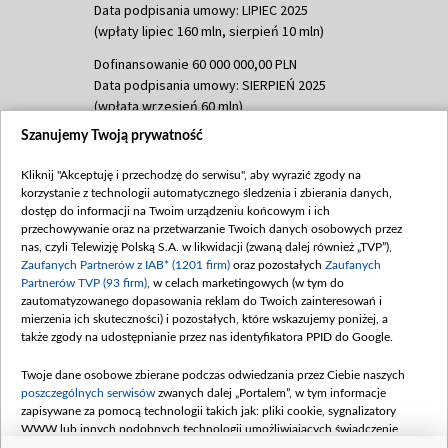
Data podpisania umowy: LIPIEC 2025
(wpłaty lipiec 160 mln, sierpień 10 mln)
Dofinansowanie 60 000 000,00 PLN
Data podpisania umowy: SIERPIEŃ 2025
(wpłata wrzesień 60 mln)
Szanujemy Twoją prywatność
Dofinansowanie 635 783 051,21 PLN
Data podpisania umowy: WRZESIEŃ 2025
Kliknij "Akceptuję i przechodzę do serwisu", aby wyrazić zgody na
(wpłata wrzesień 100 mln, październik 350
korzystanie z technologii automatycznego śledzenia i zbierania danych,
mln, listopad 265 mln)
dostęp do informacji na Twoim urządzeniu końcowym i ich
przechowywanie oraz na przetwarzanie Twoich danych osobowych przez
Dofinansowanie 48 862 000,00 PLN
nas, czyli Telewizję Polską S.A. w likwidacji (zwaną dalej również „TVP”),
Data podpisania umowy: GRUDZIEŃ 2025
Zaufanych Partnerów z IAB* (1201 firm)
oraz pozostałych
Zaufanych
(wpłata grudzień 60,548 mln)
Partnerów TVP (93 firm)
, w celach marketingowych (w tym do
zautomatyzowanego dopasowania reklam do Twoich zainteresowań i
Dofinansowanie 900 000 000,00 PLN
mierzenia ich skuteczności) i pozostałych, które wskazujemy poniżej, a
Data podpisania umowy: LUTY 2026 (wpłata
także zgody na udostępnianie przez nas identyfikatora PPID do Google.
26 lutego 80 mln, 4 marca 370 mln,
8
kwiecień 180 mln, 7 maja 180 mln, 8
Twoje dane osobowe zbierane podczas odwiedzania przez Ciebie naszych
czerwca 90 mln)
poszczególnych serwisów
zwanych dalej „Portalem”, w tym informacje
zapisywane za pomocą technologii takich jak: pliki cookie, sygnalizatory
Dofinansowanie 250 000 000,00 PLN
WWW lub innych podobnych technologii umożliwiających świadczenie
Data podpisania umowy LIPIEC 2026 (wpłata
dopasowanych i bezpiecznych usług, personalizację treści oraz reklam,