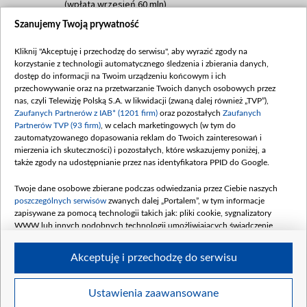
(wpłata wrzesień 60 mln)
Szanujemy Twoją prywatność
Dofinansowanie 635 783 051,21 PLN
Data podpisania umowy: WRZESIEŃ 2025
Kliknij "Akceptuję i przechodzę do serwisu", aby wyrazić zgody na
(wpłata wrzesień 100 mln, październik 350
korzystanie z technologii automatycznego śledzenia i zbierania danych,
mln, listopad 265 mln)
dostęp do informacji na Twoim urządzeniu końcowym i ich
przechowywanie oraz na przetwarzanie Twoich danych osobowych przez
Dofinansowanie 48 862 000,00 PLN
nas, czyli Telewizję Polską S.A. w likwidacji (zwaną dalej również „TVP”),
Data podpisania umowy: GRUDZIEŃ 2025
Zaufanych Partnerów z IAB* (1201 firm)
oraz pozostałych
Zaufanych
(wpłata grudzień 60,548 mln)
Partnerów TVP (93 firm)
, w celach marketingowych (w tym do
zautomatyzowanego dopasowania reklam do Twoich zainteresowań i
Dofinansowanie 900 000 000,00 PLN
mierzenia ich skuteczności) i pozostałych, które wskazujemy poniżej, a
Data podpisania umowy: LUTY 2026 (wpłata
także zgody na udostępnianie przez nas identyfikatora PPID do Google.
26 lutego 80 mln, 4 marca 370 mln,
8
kwiecień 180 mln, 7 maja 180 mln, 8
Twoje dane osobowe zbierane podczas odwiedzania przez Ciebie naszych
czerwca 90 mln)
poszczególnych serwisów
zwanych dalej „Portalem”, w tym informacje
zapisywane za pomocą technologii takich jak: pliki cookie, sygnalizatory
Dofinansowanie 250 000 000,00 PLN
WWW lub innych podobnych technologii umożliwiających świadczenie
Data podpisania umowy LIPIEC 2026 (wpłata
dopasowanych i bezpiecznych usług, personalizację treści oraz reklam,
udostępnianie funkcji mediów społecznościowych oraz analizowanie ruchu
4 sierpnia 250 mln
Akceptuję i przechodzę do serwisu
w Internecie.
Twoje dane osobowe zbierane podczas odwiedzania przez Ciebie
Ustawienia zaawansowane
poszczególnych serwisów
na Portalu, takie jak adresy IP, identyfikatory