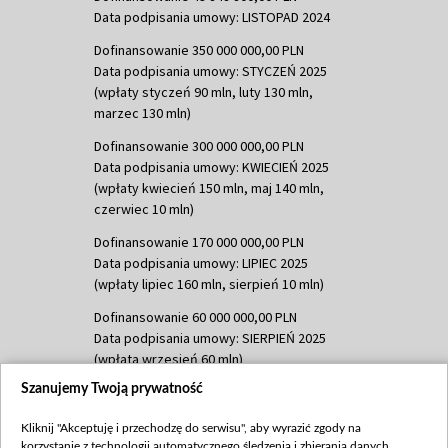
Data podpisania umowy: LISTOPAD 2024
Dofinansowanie 350 000 000,00 PLN
Data podpisania umowy: STYCZEŃ 2025
(wpłaty styczeń 90 mln, luty 130 mln,
marzec 130 mln)
Dofinansowanie 300 000 000,00 PLN
Data podpisania umowy: KWIECIEŃ 2025
(wpłaty kwiecień 150 mln, maj 140 mln,
czerwiec 10 mln)
Dofinansowanie 170 000 000,00 PLN
Data podpisania umowy: LIPIEC 2025
(wpłaty lipiec 160 mln, sierpień 10 mln)
Dofinansowanie 60 000 000,00 PLN
Data podpisania umowy: SIERPIEŃ 2025
(wpłata wrzesień 60 mln)
Szanujemy Twoją prywatność
Dofinansowanie 635 783 051,21 PLN
Data podpisania umowy: WRZESIEŃ 2025
Kliknij "Akceptuję i przechodzę do serwisu", aby wyrazić zgody na
(wpłata wrzesień 100 mln, październik 350
korzystanie z technologii automatycznego śledzenia i zbierania danych,