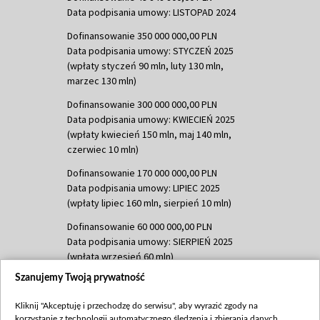
Data podpisania umowy: LISTOPAD 2024
Dofinansowanie 350 000 000,00 PLN
Data podpisania umowy: STYCZEŃ 2025
(wpłaty styczeń 90 mln, luty 130 mln,
marzec 130 mln)
Dofinansowanie 300 000 000,00 PLN
Data podpisania umowy: KWIECIEŃ 2025
(wpłaty kwiecień 150 mln, maj 140 mln,
czerwiec 10 mln)
Dofinansowanie 170 000 000,00 PLN
Data podpisania umowy: LIPIEC 2025
(wpłaty lipiec 160 mln, sierpień 10 mln)
Dofinansowanie 60 000 000,00 PLN
Data podpisania umowy: SIERPIEŃ 2025
(wpłata wrzesień 60 mln)
Szanujemy Twoją prywatność
Dofinansowanie 635 783 051,21 PLN
Data podpisania umowy: WRZESIEŃ 2025
Kliknij "Akceptuję i przechodzę do serwisu", aby wyrazić zgody na
(wpłata wrzesień 100 mln, październik 350
korzystanie z technologii automatycznego śledzenia i zbierania danych,