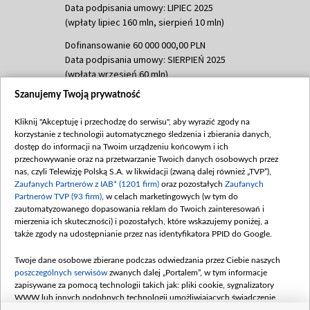
Data podpisania umowy: LIPIEC 2025
(wpłaty lipiec 160 mln, sierpień 10 mln)
Dofinansowanie 60 000 000,00 PLN
Data podpisania umowy: SIERPIEŃ 2025
(wpłata wrzesień 60 mln)
Szanujemy Twoją prywatność
Dofinansowanie 635 783 051,21 PLN
Data podpisania umowy: WRZESIEŃ 2025
Kliknij "Akceptuję i przechodzę do serwisu", aby wyrazić zgody na
(wpłata wrzesień 100 mln, październik 350
korzystanie z technologii automatycznego śledzenia i zbierania danych,
mln, listopad 265 mln)
dostęp do informacji na Twoim urządzeniu końcowym i ich
przechowywanie oraz na przetwarzanie Twoich danych osobowych przez
Dofinansowanie 48 862 000,00 PLN
nas, czyli Telewizję Polską S.A. w likwidacji (zwaną dalej również „TVP”),
Data podpisania umowy: GRUDZIEŃ 2025
Zaufanych Partnerów z IAB* (1201 firm)
oraz pozostałych
Zaufanych
(wpłata grudzień 60,548 mln)
Partnerów TVP (93 firm)
, w celach marketingowych (w tym do
zautomatyzowanego dopasowania reklam do Twoich zainteresowań i
Dofinansowanie 900 000 000,00 PLN
mierzenia ich skuteczności) i pozostałych, które wskazujemy poniżej, a
Data podpisania umowy: LUTY 2026 (wpłata
także zgody na udostępnianie przez nas identyfikatora PPID do Google.
26 lutego 80 mln, 4 marca 370 mln,
8
kwiecień 180 mln, 7 maja 180 mln, 8
Twoje dane osobowe zbierane podczas odwiedzania przez Ciebie naszych
czerwca 90 mln)
poszczególnych serwisów
zwanych dalej „Portalem”, w tym informacje
zapisywane za pomocą technologii takich jak: pliki cookie, sygnalizatory
Dofinansowanie 250 000 000,00 PLN
WWW lub innych podobnych technologii umożliwiających świadczenie