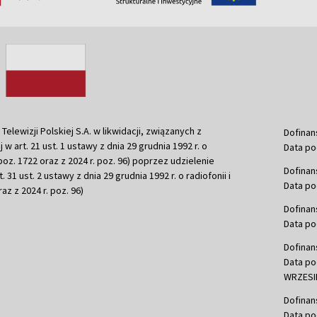
ewizji Polskiej S.A. w likwidacji, związanych z
Dofinan
j w art. 21 ust. 1 ustawy z dnia 29 grudnia 1992 r. o
Data po
r. poz. 1722 oraz z 2024 r. poz. 96) poprzez udzielenie
Dofinan
 31 ust. 2 ustawy z dnia 29 grudnia 1992 r. o radiofonii i
Data po
raz z 2024 r. poz. 96)
Dofinan
Data po
Dofinan
Data po
WRZESIE
Dofinan
Data po