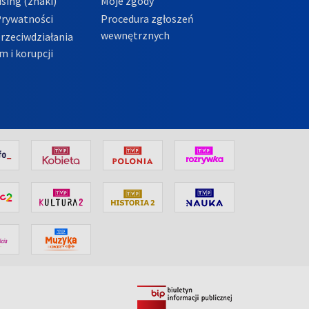
sing (znaki)
Moje zgody
Prywatności
Procedura zgłoszeń
wewnętrznych
przeciwdziałania
m i korupcji