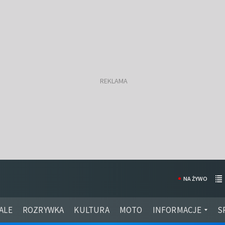
NA ŻYWO
ALE
ROZRYWKA
KULTURA
MOTO
INFORMACJE
S