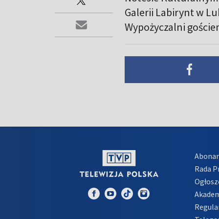
Galerii Labirynt w Lu
Wypożyczalni goście
Abona
Rada 
Ogłosz
Akadem
Regula