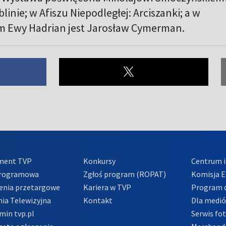
blinie; w Afiszu Niepodległej: Arciszanki; a w
m Ewy Hadrian jest Jarosław Cymerman.
ment TVP
Konkursy
Centrum i
Programowa
Zgłoś program (ROPAT)
Komisja E
enia przetargowe
Kariera w TVP
Program d
ia Telewizyjna
Kontakt
Dla medi
min tvp.pl
Serwis fo