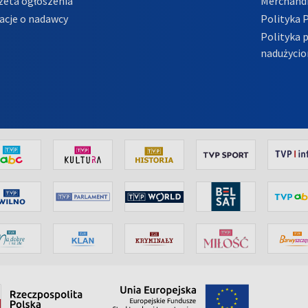
zeta ogłoszenia
Merchandi
acje o nadawcy
Polityka 
Polityka 
nadużycio