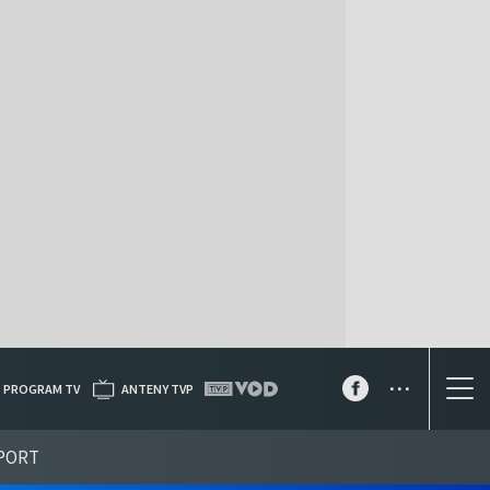
...
PROGRAM TV
ANTENY TVP
PORT