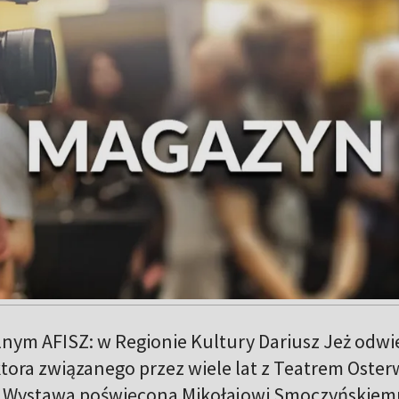
lnym AFISZ: w Regionie Kultury Dariusz Jeż odwi
tora związanego przez wiele lat z Teatrem Oster
m Wystawa poświęcona Mikołajowi Smoczyńskiem