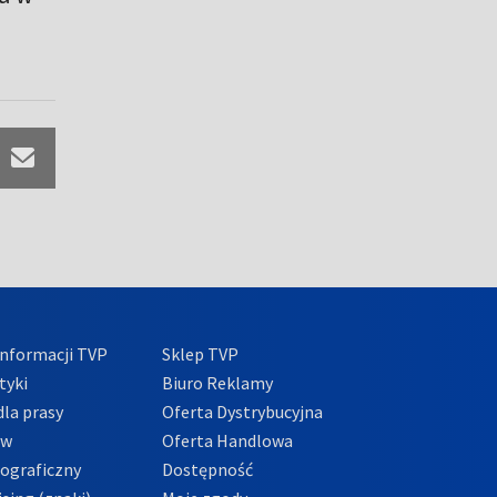
nformacji TVP
Sklep TVP
tyki
Biuro Reklamy
la prasy
Oferta Dystrybucyjna
ów
Oferta Handlowa
tograficzny
Dostępność