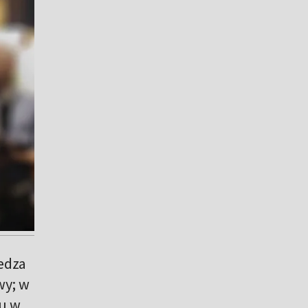
edza
wy; w
u w