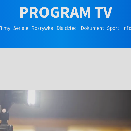
PROGRAM TV
Filmy
Seriale
Rozrywka
Dla dzieci
Dokument
Sport
Inf