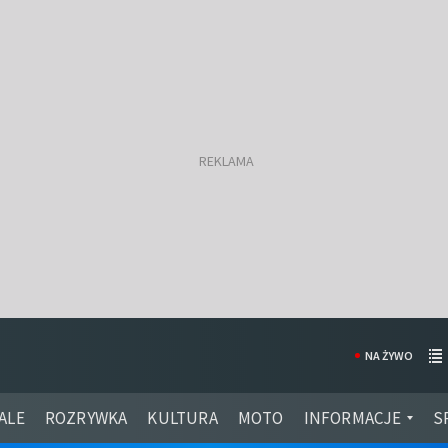
NA ŻYWO
ALE
ROZRYWKA
KULTURA
MOTO
INFORMACJE
S