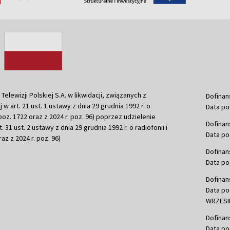
ewizji Polskiej S.A. w likwidacji, związanych z
Dofinan
j w art. 21 ust. 1 ustawy z dnia 29 grudnia 1992 r. o
Data po
r. poz. 1722 oraz z 2024 r. poz. 96) poprzez udzielenie
Dofinan
 31 ust. 2 ustawy z dnia 29 grudnia 1992 r. o radiofonii i
Data po
raz z 2024 r. poz. 96)
Dofinan
Data po
Dofinan
Data po
WRZESIE
Dofinan
Data po