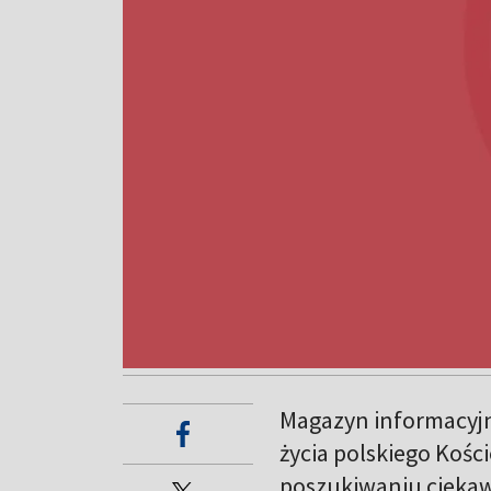
Magazyn informacyjn
życia polskiego Kośc
poszukiwaniu ciekaw