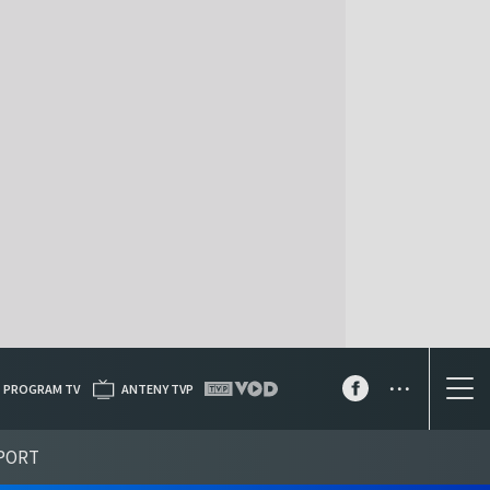
...
PROGRAM TV
ANTENY TVP
PORT