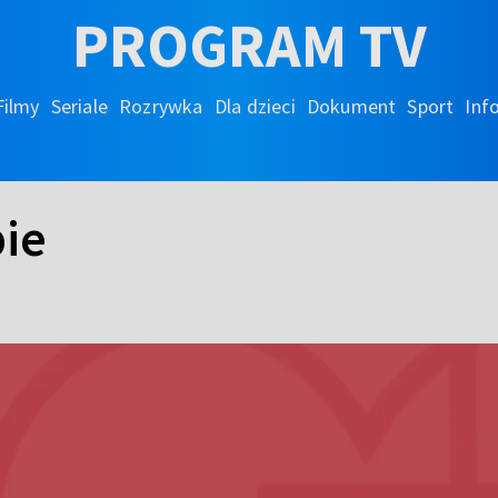
PROGRAM TV
Filmy
Seriale
Rozrywka
Dla dzieci
Dokument
Sport
Inf
bie