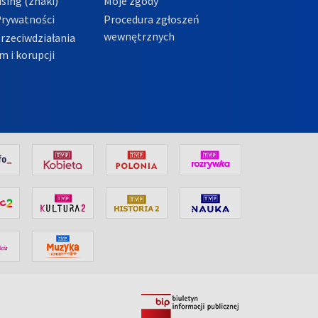
sing (znaki)
Moje zgody
Prywatności
Procedura zgłoszeń
wewnętrznych
przeciwdziałania
m i korupcji