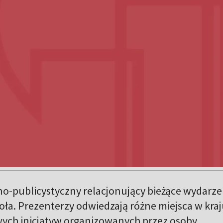
o-publicystyczny relacjonujący bieżące wydarze
ioła. Prezenterzy odwiedzają różne miejsca w kra
ych inicjatyw organizowanych przez osoby