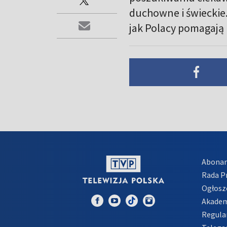
duchowne i świeckie.
jak Polacy pomagają
Abona
Rada 
Ogłosz
Akadem
Regula