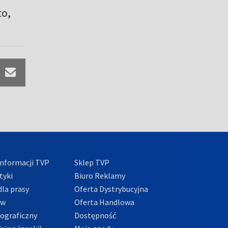
to,
nformacji TVP
Sklep TVP
tyki
Biuro Reklamy
la prasy
Oferta Dystrybucyjna
ów
Oferta Handlowa
tograficzny
Dostępność