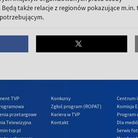
 Będą także relacje z regionów pokazujące m.in. 
 potrzebującym.
ment TVP
Konkursy
Centrum i
Programowa
Zgłoś program (ROPAT)
Komisja E
enia przetargowe
Kariera w TVP
Program d
ia Telewizyjna
Kontakt
Dla medi
min tvp.pl
Serwis fo