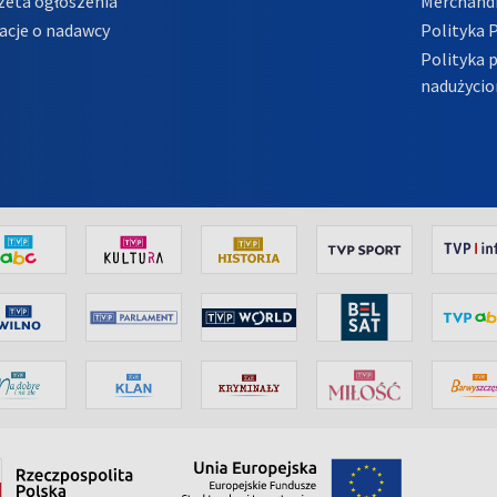
zeta ogłoszenia
Merchandi
acje o nadawcy
Polityka 
Polityka 
nadużycio