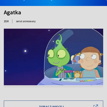
Agatka
|
2024
serial animowany
ZOBACZ WIĘCEJ