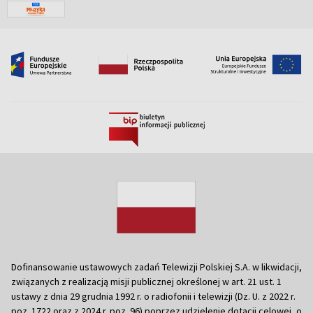
Dofinansowanie ustawowych zadań Telewizji Polskiej S.A. w likwidacji,
związanych z realizacją misji publicznej określonej w art. 21 ust. 1
ustawy z dnia 29 grudnia 1992 r. o radiofonii i telewizji (Dz. U. z 2022 r.
poz. 1722 oraz z 2024 r. poz. 96) poprzez udzielenie dotacji celowej, o