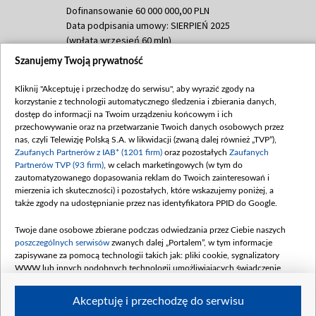
Dofinansowanie 60 000 000,00 PLN
Data podpisania umowy: SIERPIEŃ 2025
(wpłata wrzesień 60 mln)
Szanujemy Twoją prywatność
Dofinansowanie 635 783 051,21 PLN
Data podpisania umowy: WRZESIEŃ 2025
Kliknij "Akceptuję i przechodzę do serwisu", aby wyrazić zgody na
(wpłata wrzesień 100 mln, październik 350
korzystanie z technologii automatycznego śledzenia i zbierania danych,
mln, listopad 265 mln)
dostęp do informacji na Twoim urządzeniu końcowym i ich
przechowywanie oraz na przetwarzanie Twoich danych osobowych przez
Dofinansowanie 48 862 000,00 PLN
nas, czyli Telewizję Polską S.A. w likwidacji (zwaną dalej również „TVP”),
Data podpisania umowy: GRUDZIEŃ 2025
Zaufanych Partnerów z IAB* (1201 firm)
oraz pozostałych
Zaufanych
(wpłata grudzień 60,548 mln)
Partnerów TVP (93 firm)
, w celach marketingowych (w tym do
zautomatyzowanego dopasowania reklam do Twoich zainteresowań i
Dofinansowanie 900 000 000,00 PLN
mierzenia ich skuteczności) i pozostałych, które wskazujemy poniżej, a
Data podpisania umowy: LUTY 2026 (wpłata
także zgody na udostępnianie przez nas identyfikatora PPID do Google.
26 lutego 80 mln, 4 marca 370 mln,
8
kwiecień 180 mln, 7 maja 180 mln, 8
Twoje dane osobowe zbierane podczas odwiedzania przez Ciebie naszych
czerwca 90 mln)
poszczególnych serwisów
zwanych dalej „Portalem”, w tym informacje
zapisywane za pomocą technologii takich jak: pliki cookie, sygnalizatory
Dofinansowanie 250 000 000,00 PLN
WWW lub innych podobnych technologii umożliwiających świadczenie
Data podpisania umowy LIPIEC 2026 (wpłata
dopasowanych i bezpiecznych usług, personalizację treści oraz reklam,
udostępnianie funkcji mediów społecznościowych oraz analizowanie ruchu
4 sierpnia 250 mln
Akceptuję i przechodzę do serwisu
w Internecie.