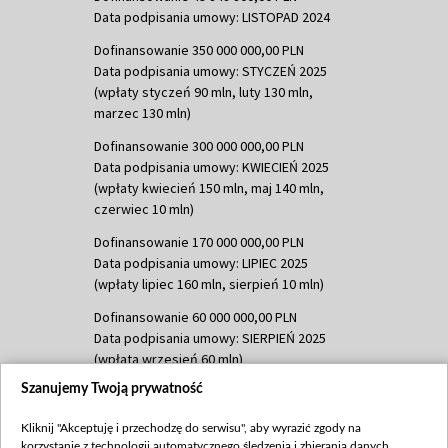
Data podpisania umowy: LISTOPAD 2024
Dofinansowanie 350 000 000,00 PLN
Data podpisania umowy: STYCZEŃ 2025
(wpłaty styczeń 90 mln, luty 130 mln,
marzec 130 mln)
Dofinansowanie 300 000 000,00 PLN
Data podpisania umowy: KWIECIEŃ 2025
(wpłaty kwiecień 150 mln, maj 140 mln,
czerwiec 10 mln)
Dofinansowanie 170 000 000,00 PLN
Data podpisania umowy: LIPIEC 2025
(wpłaty lipiec 160 mln, sierpień 10 mln)
Dofinansowanie 60 000 000,00 PLN
Data podpisania umowy: SIERPIEŃ 2025
(wpłata wrzesień 60 mln)
Szanujemy Twoją prywatność
Dofinansowanie 635 783 051,21 PLN
Data podpisania umowy: WRZESIEŃ 2025
Kliknij "Akceptuję i przechodzę do serwisu", aby wyrazić zgody na
(wpłata wrzesień 100 mln, październik 350
korzystanie z technologii automatycznego śledzenia i zbierania danych,