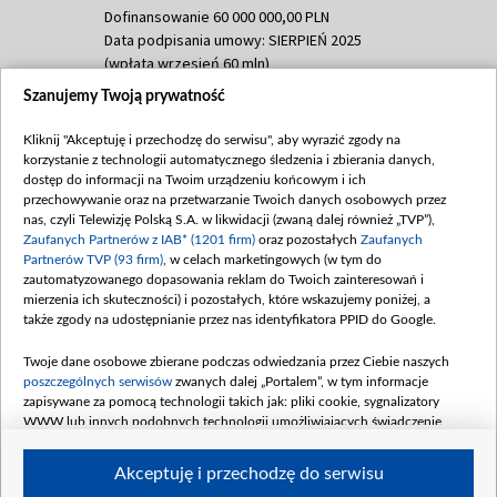
Dofinansowanie 60 000 000,00 PLN
Data podpisania umowy: SIERPIEŃ 2025
(wpłata wrzesień 60 mln)
Szanujemy Twoją prywatność
Dofinansowanie 635 783 051,21 PLN
Data podpisania umowy: WRZESIEŃ 2025
Kliknij "Akceptuję i przechodzę do serwisu", aby wyrazić zgody na
(wpłata wrzesień 100 mln, październik 350
korzystanie z technologii automatycznego śledzenia i zbierania danych,
mln, listopad 265 mln)
dostęp do informacji na Twoim urządzeniu końcowym i ich
przechowywanie oraz na przetwarzanie Twoich danych osobowych przez
Dofinansowanie 48 862 000,00 PLN
nas, czyli Telewizję Polską S.A. w likwidacji (zwaną dalej również „TVP”),
Data podpisania umowy: GRUDZIEŃ 2025
Zaufanych Partnerów z IAB* (1201 firm)
oraz pozostałych
Zaufanych
(wpłata grudzień 60,548 mln)
Partnerów TVP (93 firm)
, w celach marketingowych (w tym do
zautomatyzowanego dopasowania reklam do Twoich zainteresowań i
Dofinansowanie 900 000 000,00 PLN
mierzenia ich skuteczności) i pozostałych, które wskazujemy poniżej, a
Data podpisania umowy: LUTY 2026 (wpłata
także zgody na udostępnianie przez nas identyfikatora PPID do Google.
26 lutego 80 mln, 4 marca 370 mln,
8
kwiecień 180 mln, 7 maja 180 mln, 8
Twoje dane osobowe zbierane podczas odwiedzania przez Ciebie naszych
czerwca 90 mln)
poszczególnych serwisów
zwanych dalej „Portalem”, w tym informacje
zapisywane za pomocą technologii takich jak: pliki cookie, sygnalizatory
Dofinansowanie 250 000 000,00 PLN
WWW lub innych podobnych technologii umożliwiających świadczenie
Data podpisania umowy LIPIEC 2026 (wpłata
dopasowanych i bezpiecznych usług, personalizację treści oraz reklam,
udostępnianie funkcji mediów społecznościowych oraz analizowanie ruchu
4 sierpnia 250 mln
Akceptuję i przechodzę do serwisu
w Internecie.