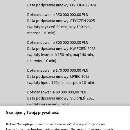
Data podpisania umowy: LISTOPAD 2024
Dofinansowanie 350 000 000,00 PLN
Data podpisania umowy: STYCZEŃ 2025
(wpłaty styczeń 90 mln, luty 130 mln,
marzec 130 mln)
Dofinansowanie 300 000 000,00 PLN
Data podpisania umowy: KWIECIEŃ 2025
(wpłaty kwiecień 150 mln, maj 140 mln,
czerwiec 10 mln)
Dofinansowanie 170 000 000,00 PLN
Data podpisania umowy: LIPIEC 2025
(wpłaty lipiec 160 mln, sierpień 10 mln)
Dofinansowanie 60 000 000,00 PLN
Data podpisania umowy: SIERPIEŃ 2025
(wpłata wrzesień 60 mln)
Szanujemy Twoją prywatność
Dofinansowanie 635 783 051,21 PLN
Data podpisania umowy: WRZESIEŃ 2025
Kliknij "Akceptuję i przechodzę do serwisu", aby wyrazić zgody na
(wpłata wrzesień 100 mln, październik 350
korzystanie z technologii automatycznego śledzenia i zbierania danych,