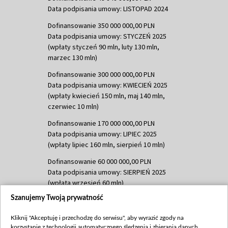
Data podpisania umowy: LISTOPAD 2024
Dofinansowanie 350 000 000,00 PLN
Data podpisania umowy: STYCZEŃ 2025
(wpłaty styczeń 90 mln, luty 130 mln,
marzec 130 mln)
Dofinansowanie 300 000 000,00 PLN
Data podpisania umowy: KWIECIEŃ 2025
(wpłaty kwiecień 150 mln, maj 140 mln,
czerwiec 10 mln)
Dofinansowanie 170 000 000,00 PLN
Data podpisania umowy: LIPIEC 2025
(wpłaty lipiec 160 mln, sierpień 10 mln)
Dofinansowanie 60 000 000,00 PLN
Data podpisania umowy: SIERPIEŃ 2025
(wpłata wrzesień 60 mln)
Szanujemy Twoją prywatność
Dofinansowanie 635 783 051,21 PLN
Data podpisania umowy: WRZESIEŃ 2025
Kliknij "Akceptuję i przechodzę do serwisu", aby wyrazić zgody na
(wpłata wrzesień 100 mln, październik 350
korzystanie z technologii automatycznego śledzenia i zbierania danych,