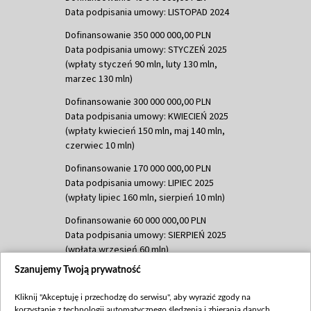
Data podpisania umowy: LISTOPAD 2024
Dofinansowanie 350 000 000,00 PLN
Data podpisania umowy: STYCZEŃ 2025
(wpłaty styczeń 90 mln, luty 130 mln,
marzec 130 mln)
Dofinansowanie 300 000 000,00 PLN
Data podpisania umowy: KWIECIEŃ 2025
(wpłaty kwiecień 150 mln, maj 140 mln,
czerwiec 10 mln)
Dofinansowanie 170 000 000,00 PLN
Data podpisania umowy: LIPIEC 2025
(wpłaty lipiec 160 mln, sierpień 10 mln)
Dofinansowanie 60 000 000,00 PLN
Data podpisania umowy: SIERPIEŃ 2025
(wpłata wrzesień 60 mln)
Szanujemy Twoją prywatność
Dofinansowanie 635 783 051,21 PLN
Data podpisania umowy: WRZESIEŃ 2025
Kliknij "Akceptuję i przechodzę do serwisu", aby wyrazić zgody na
(wpłata wrzesień 100 mln, październik 350
korzystanie z technologii automatycznego śledzenia i zbierania danych,