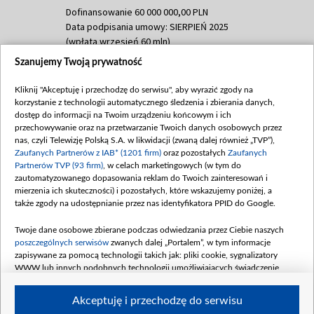
Dofinansowanie 60 000 000,00 PLN
Data podpisania umowy: SIERPIEŃ 2025
(wpłata wrzesień 60 mln)
Szanujemy Twoją prywatność
Dofinansowanie 635 783 051,21 PLN
Data podpisania umowy: WRZESIEŃ 2025
Kliknij "Akceptuję i przechodzę do serwisu", aby wyrazić zgody na
(wpłata wrzesień 100 mln, październik 350
korzystanie z technologii automatycznego śledzenia i zbierania danych,
mln, listopad 265 mln)
dostęp do informacji na Twoim urządzeniu końcowym i ich
przechowywanie oraz na przetwarzanie Twoich danych osobowych przez
Dofinansowanie 48 862 000,00 PLN
nas, czyli Telewizję Polską S.A. w likwidacji (zwaną dalej również „TVP”),
Data podpisania umowy: GRUDZIEŃ 2025
Zaufanych Partnerów z IAB* (1201 firm)
oraz pozostałych
Zaufanych
(wpłata grudzień 60,548 mln)
Partnerów TVP (93 firm)
, w celach marketingowych (w tym do
zautomatyzowanego dopasowania reklam do Twoich zainteresowań i
Dofinansowanie 900 000 000,00 PLN
mierzenia ich skuteczności) i pozostałych, które wskazujemy poniżej, a
Data podpisania umowy: LUTY 2026 (wpłata
także zgody na udostępnianie przez nas identyfikatora PPID do Google.
26 lutego 80 mln, 4 marca 370 mln,
8
kwiecień 180 mln, 7 maja 180 mln, 8
Twoje dane osobowe zbierane podczas odwiedzania przez Ciebie naszych
czerwca 90 mln)
poszczególnych serwisów
zwanych dalej „Portalem”, w tym informacje
zapisywane za pomocą technologii takich jak: pliki cookie, sygnalizatory
Dofinansowanie 250 000 000,00 PLN
WWW lub innych podobnych technologii umożliwiających świadczenie
Data podpisania umowy LIPIEC 2026 (wpłata
dopasowanych i bezpiecznych usług, personalizację treści oraz reklam,
udostępnianie funkcji mediów społecznościowych oraz analizowanie ruchu
4 sierpnia 250 mln
Akceptuję i przechodzę do serwisu
w Internecie.