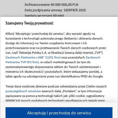
Dofinansowanie 60 000 000,00 PLN
Data podpisania umowy: SIERPIEŃ 2025
(wpłata wrzesień 60 mln)
Szanujemy Twoją prywatność
Dofinansowanie 635 783 051,21 PLN
Data podpisania umowy: WRZESIEŃ 2025
Kliknij "Akceptuję i przechodzę do serwisu", aby wyrazić zgody na
(wpłata wrzesień 100 mln, październik 350
korzystanie z technologii automatycznego śledzenia i zbierania danych,
mln, listopad 265 mln)
dostęp do informacji na Twoim urządzeniu końcowym i ich
przechowywanie oraz na przetwarzanie Twoich danych osobowych przez
Dofinansowanie 48 862 000,00 PLN
nas, czyli Telewizję Polską S.A. w likwidacji (zwaną dalej również „TVP”),
Data podpisania umowy: GRUDZIEŃ 2025
Zaufanych Partnerów z IAB* (1201 firm)
oraz pozostałych
Zaufanych
(wpłata grudzień 60,548 mln)
Partnerów TVP (93 firm)
, w celach marketingowych (w tym do
zautomatyzowanego dopasowania reklam do Twoich zainteresowań i
Dofinansowanie 900 000 000,00 PLN
mierzenia ich skuteczności) i pozostałych, które wskazujemy poniżej, a
Data podpisania umowy: LUTY 2026 (wpłata
także zgody na udostępnianie przez nas identyfikatora PPID do Google.
26 lutego 80 mln, 4 marca 370 mln,
8
kwiecień 180 mln, 7 maja 180 mln, 8
Twoje dane osobowe zbierane podczas odwiedzania przez Ciebie naszych
czerwca 90 mln)
poszczególnych serwisów
zwanych dalej „Portalem”, w tym informacje
zapisywane za pomocą technologii takich jak: pliki cookie, sygnalizatory
Dofinansowanie 250 000 000,00 PLN
WWW lub innych podobnych technologii umożliwiających świadczenie
Data podpisania umowy LIPIEC 2026 (wpłata
dopasowanych i bezpiecznych usług, personalizację treści oraz reklam,
udostępnianie funkcji mediów społecznościowych oraz analizowanie ruchu
4 sierpnia 250 mln
Akceptuję i przechodzę do serwisu
w Internecie.