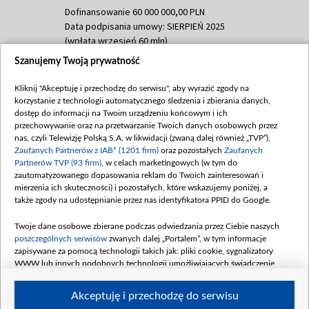
Dofinansowanie 60 000 000,00 PLN
Data podpisania umowy: SIERPIEŃ 2025
(wpłata wrzesień 60 mln)
Szanujemy Twoją prywatność
Dofinansowanie 635 783 051,21 PLN
Data podpisania umowy: WRZESIEŃ 2025
Kliknij "Akceptuję i przechodzę do serwisu", aby wyrazić zgody na
(wpłata wrzesień 100 mln, październik 350
korzystanie z technologii automatycznego śledzenia i zbierania danych,
mln, listopad 265 mln)
dostęp do informacji na Twoim urządzeniu końcowym i ich
przechowywanie oraz na przetwarzanie Twoich danych osobowych przez
Dofinansowanie 48 862 000,00 PLN
nas, czyli Telewizję Polską S.A. w likwidacji (zwaną dalej również „TVP”),
Data podpisania umowy: GRUDZIEŃ 2025
Zaufanych Partnerów z IAB* (1201 firm)
oraz pozostałych
Zaufanych
(wpłata grudzień 60,548 mln)
Partnerów TVP (93 firm)
, w celach marketingowych (w tym do
zautomatyzowanego dopasowania reklam do Twoich zainteresowań i
Dofinansowanie 900 000 000,00 PLN
mierzenia ich skuteczności) i pozostałych, które wskazujemy poniżej, a
Data podpisania umowy: LUTY 2026 (wpłata
także zgody na udostępnianie przez nas identyfikatora PPID do Google.
26 lutego 80 mln, 4 marca 370 mln,
8
kwiecień 180 mln, 7 maja 180 mln, 8
Twoje dane osobowe zbierane podczas odwiedzania przez Ciebie naszych
czerwca 90 mln)
poszczególnych serwisów
zwanych dalej „Portalem”, w tym informacje
zapisywane za pomocą technologii takich jak: pliki cookie, sygnalizatory
Dofinansowanie 250 000 000,00 PLN
WWW lub innych podobnych technologii umożliwiających świadczenie
Data podpisania umowy LIPIEC 2026 (wpłata
dopasowanych i bezpiecznych usług, personalizację treści oraz reklam,
udostępnianie funkcji mediów społecznościowych oraz analizowanie ruchu
4 sierpnia 250 mln
Akceptuję i przechodzę do serwisu
w Internecie.