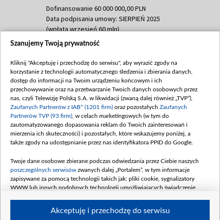
Dofinansowanie 60 000 000,00 PLN
Data podpisania umowy: SIERPIEŃ 2025
(wpłata wrzesień 60 mln)
Szanujemy Twoją prywatność
Dofinansowanie 635 783 051,21 PLN
Data podpisania umowy: WRZESIEŃ 2025
Kliknij "Akceptuję i przechodzę do serwisu", aby wyrazić zgody na
(wpłata wrzesień 100 mln, październik 350
korzystanie z technologii automatycznego śledzenia i zbierania danych,
mln, listopad 265 mln)
dostęp do informacji na Twoim urządzeniu końcowym i ich
przechowywanie oraz na przetwarzanie Twoich danych osobowych przez
Dofinansowanie 48 862 000,00 PLN
nas, czyli Telewizję Polską S.A. w likwidacji (zwaną dalej również „TVP”),
Data podpisania umowy: GRUDZIEŃ 2025
Zaufanych Partnerów z IAB* (1201 firm)
oraz pozostałych
Zaufanych
(wpłata grudzień 60,548 mln)
Partnerów TVP (93 firm)
, w celach marketingowych (w tym do
zautomatyzowanego dopasowania reklam do Twoich zainteresowań i
Dofinansowanie 900 000 000,00 PLN
mierzenia ich skuteczności) i pozostałych, które wskazujemy poniżej, a
Data podpisania umowy: LUTY 2026 (wpłata
także zgody na udostępnianie przez nas identyfikatora PPID do Google.
26 lutego 80 mln, 4 marca 370 mln,
8
kwiecień 180 mln, 7 maja 180 mln, 8
Twoje dane osobowe zbierane podczas odwiedzania przez Ciebie naszych
czerwca 90 mln)
poszczególnych serwisów
zwanych dalej „Portalem”, w tym informacje
zapisywane za pomocą technologii takich jak: pliki cookie, sygnalizatory
Dofinansowanie 250 000 000,00 PLN
WWW lub innych podobnych technologii umożliwiających świadczenie
Data podpisania umowy LIPIEC 2026 (wpłata
dopasowanych i bezpiecznych usług, personalizację treści oraz reklam,
udostępnianie funkcji mediów społecznościowych oraz analizowanie ruchu
4 sierpnia 250 mln
Akceptuję i przechodzę do serwisu
w Internecie.