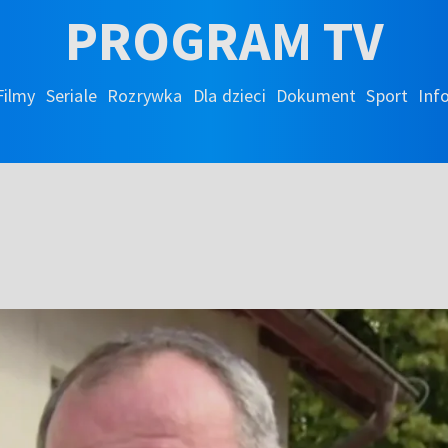
PROGRAM TV
Filmy
Seriale
Rozrywka
Dla dzieci
Dokument
Sport
Inf