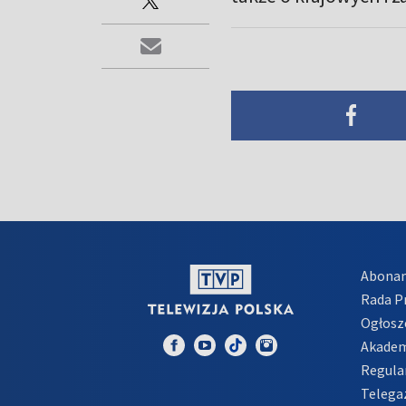
Abona
Rada 
Ogłosz
Akadem
Regula
Telega