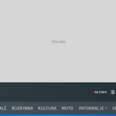
NA ŻYWO
ALE
ROZRYWKA
KULTURA
MOTO
INFORMACJE
S