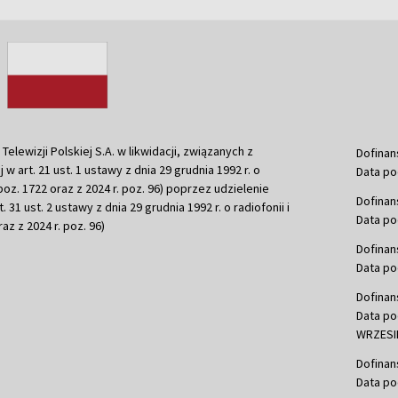
ewizji Polskiej S.A. w likwidacji, związanych z
Dofinan
j w art. 21 ust. 1 ustawy z dnia 29 grudnia 1992 r. o
Data po
r. poz. 1722 oraz z 2024 r. poz. 96) poprzez udzielenie
Dofinan
 31 ust. 2 ustawy z dnia 29 grudnia 1992 r. o radiofonii i
Data po
raz z 2024 r. poz. 96)
Dofinan
Data po
Dofinan
Data po
WRZESIE
Dofinan
Data po