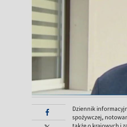
Dziennik informacyjn
spożywczej, notowan
także o krajowych i 