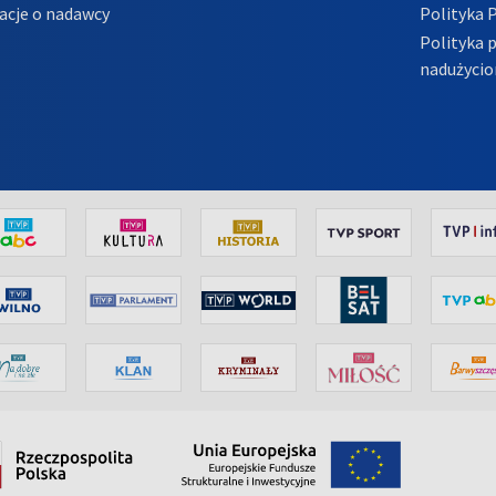
acje o nadawcy
Polityka 
Polityka 
nadużycio