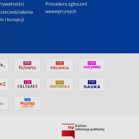
Prywatności
Procedura zgłoszeń
wewnętrznych
przeciwdziałania
m i korupcji