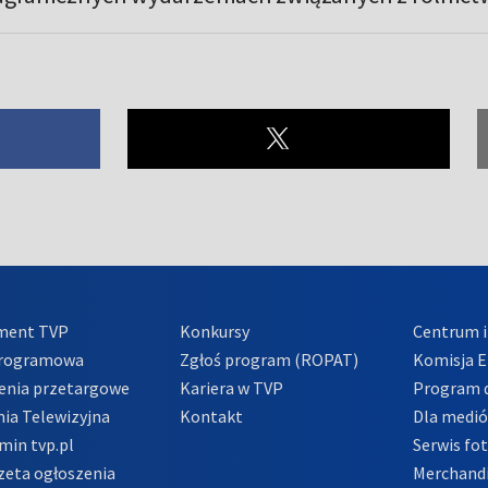
ment TVP
Konkursy
Centrum i
Programowa
Zgłoś program (ROPAT)
Komisja E
enia przetargowe
Kariera w TVP
Program d
ia Telewizyjna
Kontakt
Dla medi
min tvp.pl
Serwis fo
zeta ogłoszenia
Merchandi