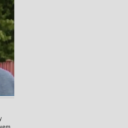
y
twem.