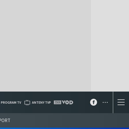
...
PROGRAM TV
ANTENY TVP
PORT