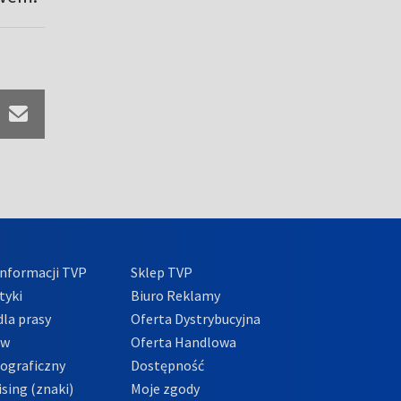
nformacji TVP
Sklep TVP
tyki
Biuro Reklamy
la prasy
Oferta Dystrybucyjna
ów
Oferta Handlowa
tograficzny
Dostępność
sing (znaki)
Moje zgody