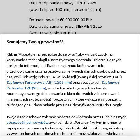
Data podpisania umowy: LIPIEC 2025
(wpłaty lipiec 160 mln, sierpień 10 mln)
Dofinansowanie 60 000 000,00 PLN
Data podpisania umowy: SIERPIEŃ 2025
(wpłata wrzesień 60 mln)
Szanujemy Twoją prywatność
Dofinansowanie 635 783 051,21 PLN
Data podpisania umowy: WRZESIEŃ 2025
Kliknij "Akceptuję i przechodzę do serwisu", aby wyrazić zgody na
(wpłata wrzesień 100 mln, październik 350
korzystanie z technologii automatycznego śledzenia i zbierania danych,
mln, listopad 265 mln)
dostęp do informacji na Twoim urządzeniu końcowym i ich
przechowywanie oraz na przetwarzanie Twoich danych osobowych przez
Dofinansowanie 48 862 000,00 PLN
nas, czyli Telewizję Polską S.A. w likwidacji (zwaną dalej również „TVP”),
Data podpisania umowy: GRUDZIEŃ 2025
Zaufanych Partnerów z IAB* (1201 firm)
oraz pozostałych
Zaufanych
(wpłata grudzień 60,548 mln)
Partnerów TVP (93 firm)
, w celach marketingowych (w tym do
zautomatyzowanego dopasowania reklam do Twoich zainteresowań i
Dofinansowanie 900 000 000,00 PLN
mierzenia ich skuteczności) i pozostałych, które wskazujemy poniżej, a
Data podpisania umowy: LUTY 2026 (wpłata
także zgody na udostępnianie przez nas identyfikatora PPID do Google.
26 lutego 80 mln, 4 marca 370 mln,
8
kwiecień 180 mln, 7 maja 180 mln, 8
Twoje dane osobowe zbierane podczas odwiedzania przez Ciebie naszych
czerwca 90 mln)
poszczególnych serwisów
zwanych dalej „Portalem”, w tym informacje
zapisywane za pomocą technologii takich jak: pliki cookie, sygnalizatory
Dofinansowanie 250 000 000,00 PLN
WWW lub innych podobnych technologii umożliwiających świadczenie
Data podpisania umowy LIPIEC 2026 (wpłata
dopasowanych i bezpiecznych usług, personalizację treści oraz reklam,