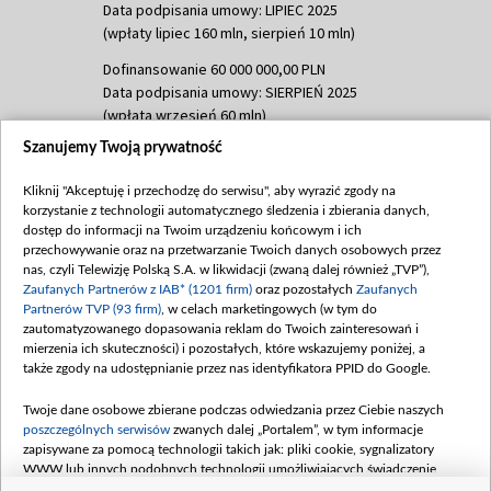
Data podpisania umowy: LIPIEC 2025
(wpłaty lipiec 160 mln, sierpień 10 mln)
Dofinansowanie 60 000 000,00 PLN
Data podpisania umowy: SIERPIEŃ 2025
(wpłata wrzesień 60 mln)
Szanujemy Twoją prywatność
Dofinansowanie 635 783 051,21 PLN
Data podpisania umowy: WRZESIEŃ 2025
Kliknij "Akceptuję i przechodzę do serwisu", aby wyrazić zgody na
(wpłata wrzesień 100 mln, październik 350
korzystanie z technologii automatycznego śledzenia i zbierania danych,
mln, listopad 265 mln)
dostęp do informacji na Twoim urządzeniu końcowym i ich
przechowywanie oraz na przetwarzanie Twoich danych osobowych przez
Dofinansowanie 48 862 000,00 PLN
nas, czyli Telewizję Polską S.A. w likwidacji (zwaną dalej również „TVP”),
Data podpisania umowy: GRUDZIEŃ 2025
Zaufanych Partnerów z IAB* (1201 firm)
oraz pozostałych
Zaufanych
(wpłata grudzień 60,548 mln)
Partnerów TVP (93 firm)
, w celach marketingowych (w tym do
zautomatyzowanego dopasowania reklam do Twoich zainteresowań i
Dofinansowanie 900 000 000,00 PLN
mierzenia ich skuteczności) i pozostałych, które wskazujemy poniżej, a
Data podpisania umowy: LUTY 2026 (wpłata
także zgody na udostępnianie przez nas identyfikatora PPID do Google.
26 lutego 80 mln, 4 marca 370 mln,
8
kwiecień 180 mln, 7 maja 180 mln, 8
Twoje dane osobowe zbierane podczas odwiedzania przez Ciebie naszych
czerwca 90 mln)
poszczególnych serwisów
zwanych dalej „Portalem”, w tym informacje
zapisywane za pomocą technologii takich jak: pliki cookie, sygnalizatory
Dofinansowanie 250 000 000,00 PLN
WWW lub innych podobnych technologii umożliwiających świadczenie
Data podpisania umowy LIPIEC 2026 (wpłata
dopasowanych i bezpiecznych usług, personalizację treści oraz reklam,