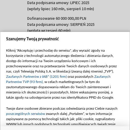
Data podpisania umowy: LIPIEC 2025
(wpłaty lipiec 160 mln, sierpień 10 mln)
Dofinansowanie 60 000 000,00 PLN
Data podpisania umowy: SIERPIEŃ 2025
(wpłata wrzesień 60 mln)
Szanujemy Twoją prywatność
Dofinansowanie 635 783 051,21 PLN
Data podpisania umowy: WRZESIEŃ 2025
Kliknij "Akceptuję i przechodzę do serwisu", aby wyrazić zgody na
(wpłata wrzesień 100 mln, październik 350
korzystanie z technologii automatycznego śledzenia i zbierania danych,
mln, listopad 265 mln)
dostęp do informacji na Twoim urządzeniu końcowym i ich
przechowywanie oraz na przetwarzanie Twoich danych osobowych przez
Dofinansowanie 48 862 000,00 PLN
nas, czyli Telewizję Polską S.A. w likwidacji (zwaną dalej również „TVP”),
Data podpisania umowy: GRUDZIEŃ 2025
Zaufanych Partnerów z IAB* (1201 firm)
oraz pozostałych
Zaufanych
(wpłata grudzień 60,548 mln)
Partnerów TVP (93 firm)
, w celach marketingowych (w tym do
zautomatyzowanego dopasowania reklam do Twoich zainteresowań i
Dofinansowanie 900 000 000,00 PLN
mierzenia ich skuteczności) i pozostałych, które wskazujemy poniżej, a
Data podpisania umowy: LUTY 2026 (wpłata
także zgody na udostępnianie przez nas identyfikatora PPID do Google.
26 lutego 80 mln, 4 marca 370 mln,
8
kwiecień 180 mln, 7 maja 180 mln, 8
Twoje dane osobowe zbierane podczas odwiedzania przez Ciebie naszych
czerwca 90 mln)
poszczególnych serwisów
zwanych dalej „Portalem”, w tym informacje
zapisywane za pomocą technologii takich jak: pliki cookie, sygnalizatory
Dofinansowanie 250 000 000,00 PLN
WWW lub innych podobnych technologii umożliwiających świadczenie
Data podpisania umowy LIPIEC 2026 (wpłata
dopasowanych i bezpiecznych usług, personalizację treści oraz reklam,