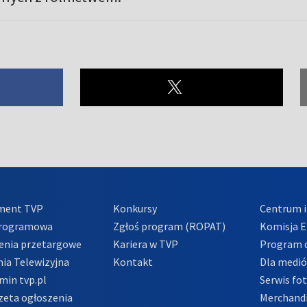
ment TVP
Konkursy
Centrum i
Programowa
Zgłoś program (ROPAT)
Komisja E
enia przetargowe
Kariera w TVP
Program d
ia Telewizyjna
Kontakt
Dla medi
min tvp.pl
Serwis fo
zeta ogłoszenia
Merchandi