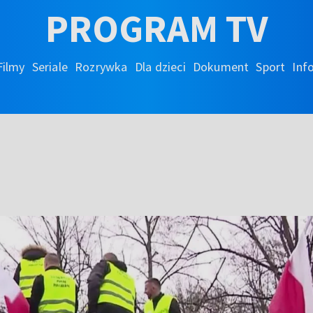
PROGRAM TV
Filmy
Seriale
Rozrywka
Dla dzieci
Dokument
Sport
Inf