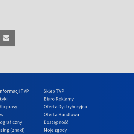
nformacji TVP
Sklep TVP
tyki
Biuro Reklamy
la prasy
Oferta Dystrybucyjna
ów
Oferta Handlowa
tograficzny
Dostępność
sing (znaki)
Moje zgody