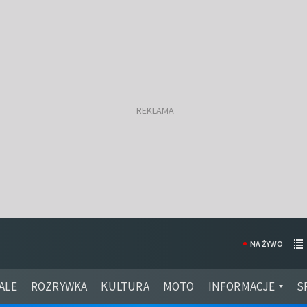
NA ŻYWO
ALE
ROZRYWKA
KULTURA
MOTO
INFORMACJE
S