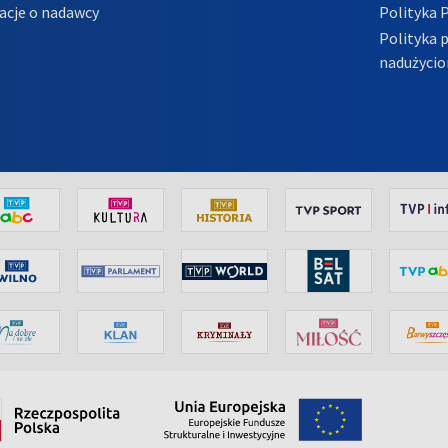
acje o nadawcy
Polityka 
Polityka 
nadużycio