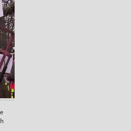
we
ch