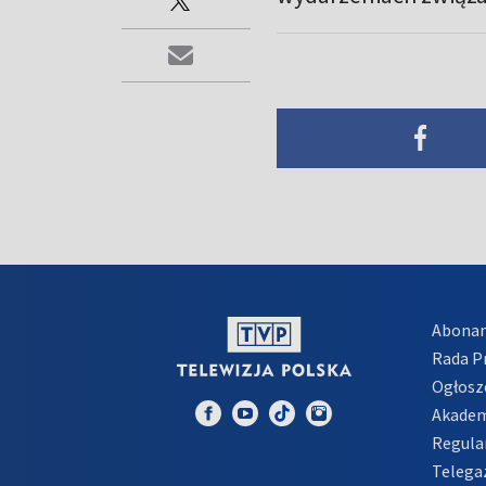
Abona
Rada 
Ogłosz
Akadem
Regula
Telega