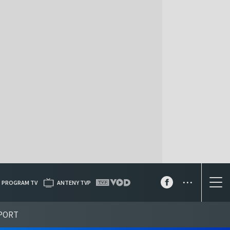
...
PROGRAM TV
ANTENY TVP
PORT