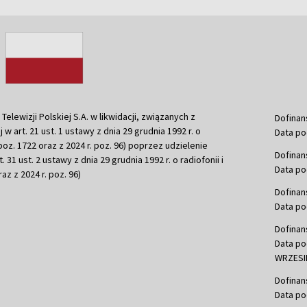
ewizji Polskiej S.A. w likwidacji, związanych z
Dofinan
j w art. 21 ust. 1 ustawy z dnia 29 grudnia 1992 r. o
Data po
r. poz. 1722 oraz z 2024 r. poz. 96) poprzez udzielenie
Dofinan
 31 ust. 2 ustawy z dnia 29 grudnia 1992 r. o radiofonii i
Data po
raz z 2024 r. poz. 96)
Dofinan
Data po
Dofinan
Data po
WRZESIE
Dofinan
Data po