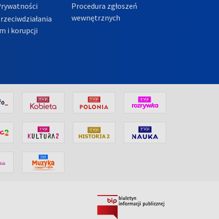
Prywatności
Procedura zgłoszeń
wewnętrznych
przeciwdziałania
m i korupcji