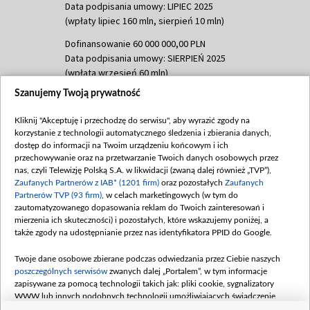
Data podpisania umowy: LIPIEC 2025
(wpłaty lipiec 160 mln, sierpień 10 mln)
Dofinansowanie 60 000 000,00 PLN
Data podpisania umowy: SIERPIEŃ 2025
(wpłata wrzesień 60 mln)
Szanujemy Twoją prywatność
Dofinansowanie 635 783 051,21 PLN
Data podpisania umowy: WRZESIEŃ 2025
Kliknij "Akceptuję i przechodzę do serwisu", aby wyrazić zgody na
(wpłata wrzesień 100 mln, październik 350
korzystanie z technologii automatycznego śledzenia i zbierania danych,
mln, listopad 265 mln)
dostęp do informacji na Twoim urządzeniu końcowym i ich
przechowywanie oraz na przetwarzanie Twoich danych osobowych przez
Dofinansowanie 48 862 000,00 PLN
nas, czyli Telewizję Polską S.A. w likwidacji (zwaną dalej również „TVP”),
Data podpisania umowy: GRUDZIEŃ 2025
Zaufanych Partnerów z IAB* (1201 firm)
oraz pozostałych
Zaufanych
(wpłata grudzień 60,548 mln)
Partnerów TVP (93 firm)
, w celach marketingowych (w tym do
zautomatyzowanego dopasowania reklam do Twoich zainteresowań i
Dofinansowanie 900 000 000,00 PLN
mierzenia ich skuteczności) i pozostałych, które wskazujemy poniżej, a
Data podpisania umowy: LUTY 2026 (wpłata
także zgody na udostępnianie przez nas identyfikatora PPID do Google.
26 lutego 80 mln, 4 marca 370 mln,
8
kwiecień 180 mln, 7 maja 180 mln, 8
Twoje dane osobowe zbierane podczas odwiedzania przez Ciebie naszych
czerwca 90 mln)
poszczególnych serwisów
zwanych dalej „Portalem”, w tym informacje
zapisywane za pomocą technologii takich jak: pliki cookie, sygnalizatory
Dofinansowanie 250 000 000,00 PLN
WWW lub innych podobnych technologii umożliwiających świadczenie
Data podpisania umowy LIPIEC 2026 (wpłata
dopasowanych i bezpiecznych usług, personalizację treści oraz reklam,