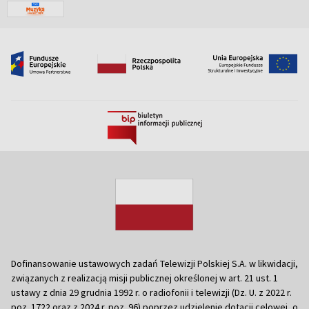
Dofinansowanie ustawowych zadań Telewizji Polskiej S.A. w likwidacji,
związanych z realizacją misji publicznej określonej w art. 21 ust. 1
ustawy z dnia 29 grudnia 1992 r. o radiofonii i telewizji (Dz. U. z 2022 r.
poz. 1722 oraz z 2024 r. poz. 96) poprzez udzielenie dotacji celowej, o