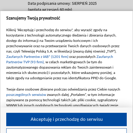
Data podpisania umowy: SIERPIEŃ 2025
(wpłata wrzesień 60 mln)
Szanujemy Twoją prywatność
Dofinansowanie 635 783 051,21 PLN
Data podpisania umowy: WRZESIEŃ 2025
Kliknij "Akceptuję i przechodzę do serwisu", aby wyrazić zgody na
(wpłata wrzesień 100 mln, październik 350
korzystanie z technologii automatycznego śledzenia i zbierania danych,
mln, listopad 265 mln)
dostęp do informacji na Twoim urządzeniu końcowym i ich
przechowywanie oraz na przetwarzanie Twoich danych osobowych przez
Dofinansowanie 48 862 000,00 PLN
nas, czyli Telewizję Polską S.A. w likwidacji (zwaną dalej również „TVP”),
Data podpisania umowy: GRUDZIEŃ 2025
Zaufanych Partnerów z IAB* (1201 firm)
oraz pozostałych
Zaufanych
(wpłata grudzień 60,548 mln)
Partnerów TVP (93 firm)
, w celach marketingowych (w tym do
zautomatyzowanego dopasowania reklam do Twoich zainteresowań i
Dofinansowanie 900 000 000,00 PLN
mierzenia ich skuteczności) i pozostałych, które wskazujemy poniżej, a
Data podpisania umowy: LUTY 2026 (wpłata
także zgody na udostępnianie przez nas identyfikatora PPID do Google.
26 lutego 80 mln, 4 marca 370 mln,
8
kwiecień 180 mln, 7 maja 180 mln, 8
Twoje dane osobowe zbierane podczas odwiedzania przez Ciebie naszych
czerwca 90 mln)
poszczególnych serwisów
zwanych dalej „Portalem”, w tym informacje
zapisywane za pomocą technologii takich jak: pliki cookie, sygnalizatory
Dofinansowanie 250 000 000,00 PLN
WWW lub innych podobnych technologii umożliwiających świadczenie
Data podpisania umowy LIPIEC 2026 (wpłata
dopasowanych i bezpiecznych usług, personalizację treści oraz reklam,
udostępnianie funkcji mediów społecznościowych oraz analizowanie ruchu
4 sierpnia 250 mln
Akceptuję i przechodzę do serwisu
w Internecie.
Twoje dane osobowe zbierane podczas odwiedzania przez Ciebie