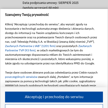
Data podpisania umowy: SIERPIEŃ 2025
(wpłata wrzesień 60 mln)
Szanujemy Twoją prywatność
Dofinansowanie 635 783 051,21 PLN
Data podpisania umowy: WRZESIEŃ 2025
Kliknij "Akceptuję i przechodzę do serwisu", aby wyrazić zgody na
(wpłata wrzesień 100 mln, październik 350
korzystanie z technologii automatycznego śledzenia i zbierania danych,
mln, listopad 265 mln)
dostęp do informacji na Twoim urządzeniu końcowym i ich
przechowywanie oraz na przetwarzanie Twoich danych osobowych przez
Dofinansowanie 48 862 000,00 PLN
nas, czyli Telewizję Polską S.A. w likwidacji (zwaną dalej również „TVP”),
Data podpisania umowy: GRUDZIEŃ 2025
Zaufanych Partnerów z IAB* (1201 firm)
oraz pozostałych
Zaufanych
(wpłata grudzień 60,548 mln)
Partnerów TVP (93 firm)
, w celach marketingowych (w tym do
zautomatyzowanego dopasowania reklam do Twoich zainteresowań i
Dofinansowanie 900 000 000,00 PLN
mierzenia ich skuteczności) i pozostałych, które wskazujemy poniżej, a
Data podpisania umowy: LUTY 2026 (wpłata
także zgody na udostępnianie przez nas identyfikatora PPID do Google.
26 lutego 80 mln, 4 marca 370 mln,
8
kwiecień 180 mln, 7 maja 180 mln, 8
Twoje dane osobowe zbierane podczas odwiedzania przez Ciebie naszych
czerwca 90 mln)
poszczególnych serwisów
zwanych dalej „Portalem”, w tym informacje
zapisywane za pomocą technologii takich jak: pliki cookie, sygnalizatory
Dofinansowanie 250 000 000,00 PLN
WWW lub innych podobnych technologii umożliwiających świadczenie
Data podpisania umowy LIPIEC 2026 (wpłata
dopasowanych i bezpiecznych usług, personalizację treści oraz reklam,
udostępnianie funkcji mediów społecznościowych oraz analizowanie ruchu
4 sierpnia 250 mln
Akceptuję i przechodzę do serwisu
w Internecie.
Twoje dane osobowe zbierane podczas odwiedzania przez Ciebie