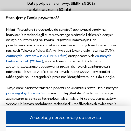
Data podpisania umowy: SIERPIEŃ 2025
(wpłata wrzesień 60 mln)
Szanujemy Twoją prywatność
Dofinansowanie 635 783 051,21 PLN
Data podpisania umowy: WRZESIEŃ 2025
Kliknij "Akceptuję i przechodzę do serwisu", aby wyrazić zgody na
(wpłata wrzesień 100 mln, październik 350
korzystanie z technologii automatycznego śledzenia i zbierania danych,
mln, listopad 265 mln)
dostęp do informacji na Twoim urządzeniu końcowym i ich
przechowywanie oraz na przetwarzanie Twoich danych osobowych przez
Dofinansowanie 48 862 000,00 PLN
nas, czyli Telewizję Polską S.A. w likwidacji (zwaną dalej również „TVP”),
Data podpisania umowy: GRUDZIEŃ 2025
Zaufanych Partnerów z IAB* (1201 firm)
oraz pozostałych
Zaufanych
(wpłata grudzień 60,548 mln)
Partnerów TVP (93 firm)
, w celach marketingowych (w tym do
zautomatyzowanego dopasowania reklam do Twoich zainteresowań i
Dofinansowanie 900 000 000,00 PLN
mierzenia ich skuteczności) i pozostałych, które wskazujemy poniżej, a
Data podpisania umowy: LUTY 2026 (wpłata
także zgody na udostępnianie przez nas identyfikatora PPID do Google.
26 lutego 80 mln, 4 marca 370 mln,
8
kwiecień 180 mln, 7 maja 180 mln, 8
Twoje dane osobowe zbierane podczas odwiedzania przez Ciebie naszych
czerwca 90 mln)
poszczególnych serwisów
zwanych dalej „Portalem”, w tym informacje
zapisywane za pomocą technologii takich jak: pliki cookie, sygnalizatory
Dofinansowanie 250 000 000,00 PLN
WWW lub innych podobnych technologii umożliwiających świadczenie
Data podpisania umowy LIPIEC 2026 (wpłata
dopasowanych i bezpiecznych usług, personalizację treści oraz reklam,
udostępnianie funkcji mediów społecznościowych oraz analizowanie ruchu
4 sierpnia 250 mln
Akceptuję i przechodzę do serwisu
w Internecie.
Twoje dane osobowe zbierane podczas odwiedzania przez Ciebie