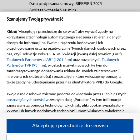
Data podpisania umowy: SIERPIEŃ 2025
(wpłata wrzesień 60 mln)
Szanujemy Twoją prywatność
Dofinansowanie 635 783 051,21 PLN
Data podpisania umowy: WRZESIEŃ 2025
Kliknij "Akceptuję i przechodzę do serwisu", aby wyrazić zgody na
(wpłata wrzesień 100 mln, październik 350
korzystanie z technologii automatycznego śledzenia i zbierania danych,
mln, listopad 265 mln)
dostęp do informacji na Twoim urządzeniu końcowym i ich
przechowywanie oraz na przetwarzanie Twoich danych osobowych przez
Dofinansowanie 48 862 000,00 PLN
nas, czyli Telewizję Polską S.A. w likwidacji (zwaną dalej również „TVP”),
Data podpisania umowy: GRUDZIEŃ 2025
Zaufanych Partnerów z IAB* (1201 firm)
oraz pozostałych
Zaufanych
(wpłata grudzień 60,548 mln)
Partnerów TVP (93 firm)
, w celach marketingowych (w tym do
zautomatyzowanego dopasowania reklam do Twoich zainteresowań i
Dofinansowanie 900 000 000,00 PLN
mierzenia ich skuteczności) i pozostałych, które wskazujemy poniżej, a
Data podpisania umowy: LUTY 2026 (wpłata
także zgody na udostępnianie przez nas identyfikatora PPID do Google.
26 lutego 80 mln, 4 marca 370 mln,
8
kwiecień 180 mln, 7 maja 180 mln, 8
Twoje dane osobowe zbierane podczas odwiedzania przez Ciebie naszych
czerwca 90 mln)
poszczególnych serwisów
zwanych dalej „Portalem”, w tym informacje
zapisywane za pomocą technologii takich jak: pliki cookie, sygnalizatory
Dofinansowanie 250 000 000,00 PLN
WWW lub innych podobnych technologii umożliwiających świadczenie
Data podpisania umowy LIPIEC 2026 (wpłata
dopasowanych i bezpiecznych usług, personalizację treści oraz reklam,
udostępnianie funkcji mediów społecznościowych oraz analizowanie ruchu
4 sierpnia 250 mln
Akceptuję i przechodzę do serwisu
w Internecie.
Twoje dane osobowe zbierane podczas odwiedzania przez Ciebie