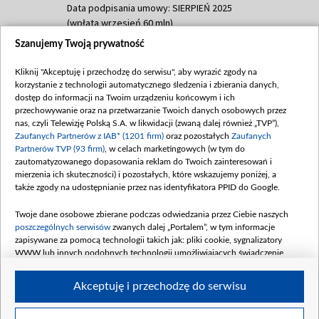
Data podpisania umowy: SIERPIEŃ 2025
(wpłata wrzesień 60 mln)
Szanujemy Twoją prywatność
Dofinansowanie 635 783 051,21 PLN
Data podpisania umowy: WRZESIEŃ 2025
Kliknij "Akceptuję i przechodzę do serwisu", aby wyrazić zgody na
(wpłata wrzesień 100 mln, październik 350
korzystanie z technologii automatycznego śledzenia i zbierania danych,
mln, listopad 265 mln)
dostęp do informacji na Twoim urządzeniu końcowym i ich
przechowywanie oraz na przetwarzanie Twoich danych osobowych przez
Dofinansowanie 48 862 000,00 PLN
nas, czyli Telewizję Polską S.A. w likwidacji (zwaną dalej również „TVP”),
Data podpisania umowy: GRUDZIEŃ 2025
Zaufanych Partnerów z IAB* (1201 firm)
oraz pozostałych
Zaufanych
(wpłata grudzień 60,548 mln)
Partnerów TVP (93 firm)
, w celach marketingowych (w tym do
zautomatyzowanego dopasowania reklam do Twoich zainteresowań i
Dofinansowanie 900 000 000,00 PLN
mierzenia ich skuteczności) i pozostałych, które wskazujemy poniżej, a
Data podpisania umowy: LUTY 2026 (wpłata
także zgody na udostępnianie przez nas identyfikatora PPID do Google.
26 lutego 80 mln, 4 marca 370 mln,
8
kwiecień 180 mln, 7 maja 180 mln, 8
Twoje dane osobowe zbierane podczas odwiedzania przez Ciebie naszych
czerwca 90 mln)
poszczególnych serwisów
zwanych dalej „Portalem”, w tym informacje
zapisywane za pomocą technologii takich jak: pliki cookie, sygnalizatory
Dofinansowanie 250 000 000,00 PLN
WWW lub innych podobnych technologii umożliwiających świadczenie
Data podpisania umowy LIPIEC 2026 (wpłata
dopasowanych i bezpiecznych usług, personalizację treści oraz reklam,
udostępnianie funkcji mediów społecznościowych oraz analizowanie ruchu
4 sierpnia 250 mln
Akceptuję i przechodzę do serwisu
w Internecie.
Twoje dane osobowe zbierane podczas odwiedzania przez Ciebie