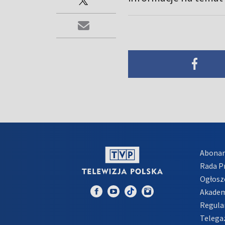
Abona
Rada 
Ogłosz
Akadem
Regula
Telega