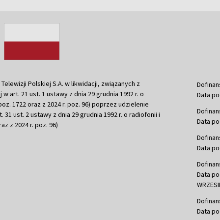
ewizji Polskiej S.A. w likwidacji, związanych z
Dofinan
j w art. 21 ust. 1 ustawy z dnia 29 grudnia 1992 r. o
Data po
r. poz. 1722 oraz z 2024 r. poz. 96) poprzez udzielenie
Dofinan
 31 ust. 2 ustawy z dnia 29 grudnia 1992 r. o radiofonii i
Data po
raz z 2024 r. poz. 96)
Dofinan
Data po
Dofinan
Data po
WRZESIE
Dofinan
Data po