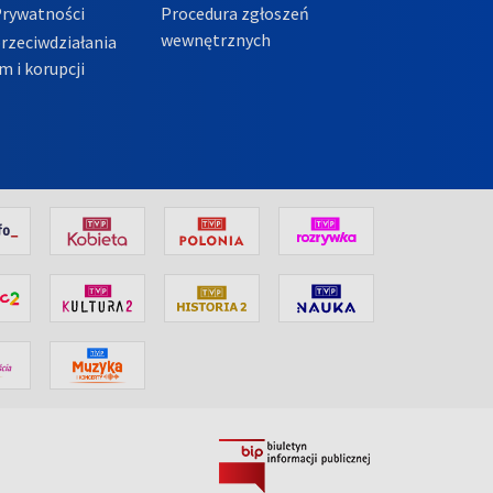
Prywatności
Procedura zgłoszeń
wewnętrznych
przeciwdziałania
m i korupcji