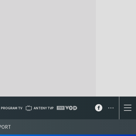
...
PROGRAM TV
ANTENY TVP
PORT