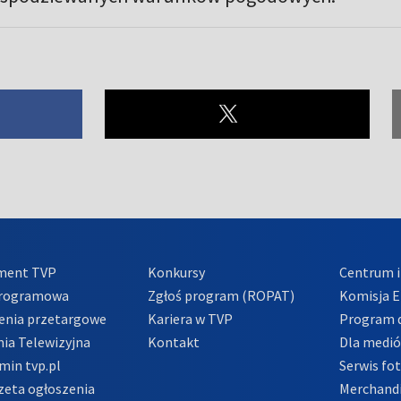
ment TVP
Konkursy
Centrum i
Programowa
Zgłoś program (ROPAT)
Komisja E
enia przetargowe
Kariera w TVP
Program d
ia Telewizyjna
Kontakt
Dla medi
min tvp.pl
Serwis fo
zeta ogłoszenia
Merchandi