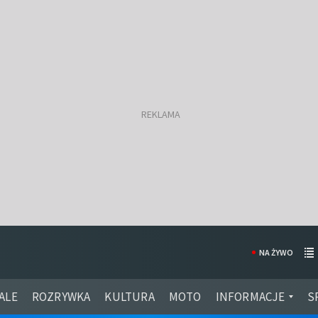
NA ŻYWO
ALE
ROZRYWKA
KULTURA
MOTO
INFORMACJE
S