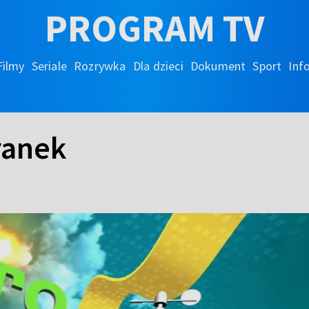
PROGRAM TV
Filmy
Seriale
Rozrywka
Dla dzieci
Dokument
Sport
Inf
ranek