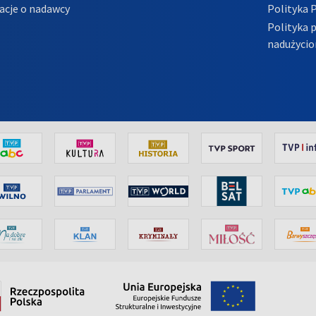
acje o nadawcy
Polityka 
Polityka 
nadużycio