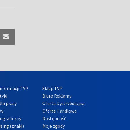
nformacji TVP
Sklep TVP
tyki
Biuro Reklamy
la prasy
Oferta Dystrybucyjna
ów
Oferta Handlowa
tograficzny
Dostępność
sing (znaki)
Moje zgody