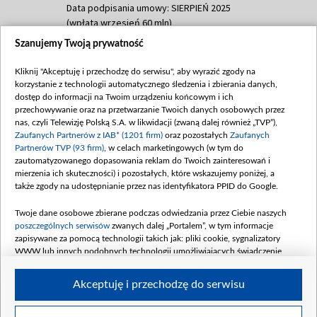
Data podpisania umowy: SIERPIEŃ 2025
(wpłata wrzesień 60 mln)
Szanujemy Twoją prywatność
Dofinansowanie 635 783 051,21 PLN
Data podpisania umowy: WRZESIEŃ 2025
Kliknij "Akceptuję i przechodzę do serwisu", aby wyrazić zgody na
(wpłata wrzesień 100 mln, październik 350
korzystanie z technologii automatycznego śledzenia i zbierania danych,
mln, listopad 265 mln)
dostęp do informacji na Twoim urządzeniu końcowym i ich
przechowywanie oraz na przetwarzanie Twoich danych osobowych przez
Dofinansowanie 48 862 000,00 PLN
nas, czyli Telewizję Polską S.A. w likwidacji (zwaną dalej również „TVP”),
Data podpisania umowy: GRUDZIEŃ 2025
Zaufanych Partnerów z IAB* (1201 firm)
oraz pozostałych
Zaufanych
(wpłata grudzień 60,548 mln)
Partnerów TVP (93 firm)
, w celach marketingowych (w tym do
zautomatyzowanego dopasowania reklam do Twoich zainteresowań i
Dofinansowanie 900 000 000,00 PLN
mierzenia ich skuteczności) i pozostałych, które wskazujemy poniżej, a
Data podpisania umowy: LUTY 2026 (wpłata
także zgody na udostępnianie przez nas identyfikatora PPID do Google.
26 lutego 80 mln, 4 marca 370 mln,
8
kwiecień 180 mln, 7 maja 180 mln, 8
Twoje dane osobowe zbierane podczas odwiedzania przez Ciebie naszych
czerwca 90 mln)
poszczególnych serwisów
zwanych dalej „Portalem”, w tym informacje
zapisywane za pomocą technologii takich jak: pliki cookie, sygnalizatory
Dofinansowanie 250 000 000,00 PLN
WWW lub innych podobnych technologii umożliwiających świadczenie
Data podpisania umowy LIPIEC 2026 (wpłata
dopasowanych i bezpiecznych usług, personalizację treści oraz reklam,
udostępnianie funkcji mediów społecznościowych oraz analizowanie ruchu
4 sierpnia 250 mln
Akceptuję i przechodzę do serwisu
w Internecie.
Twoje dane osobowe zbierane podczas odwiedzania przez Ciebie