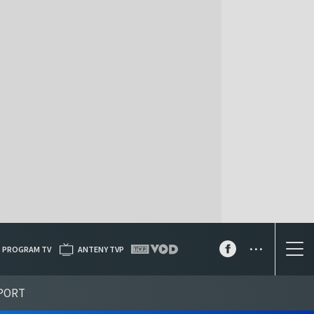
...
PROGRAM TV
ANTENY TVP
PORT