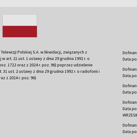
ewizji Polskiej S.A. w likwidacji, związanych z
Dofinan
j w art. 21 ust. 1 ustawy z dnia 29 grudnia 1992 r. o
Data po
r. poz. 1722 oraz z 2024 r. poz. 96) poprzez udzielenie
Dofinan
 31 ust. 2 ustawy z dnia 29 grudnia 1992 r. o radiofonii i
Data po
raz z 2024 r. poz. 96)
Dofinan
Data po
Dofinan
Data po
WRZESIE
Dofinan
Data po