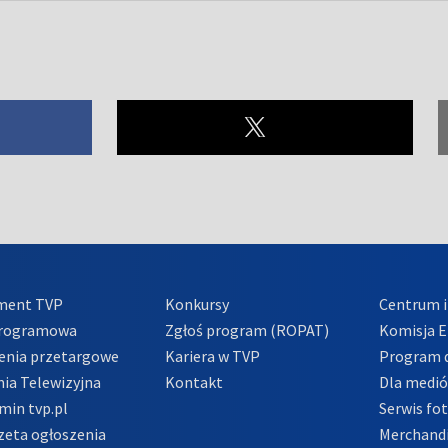
ment TVP
Konkursy
Centrum i
Programowa
Zgłoś program (ROPAT)
Komisja E
enia przetargowe
Kariera w TVP
Program d
ia Telewizyjna
Kontakt
Dla medi
min tvp.pl
Serwis fo
zeta ogłoszenia
Merchandi