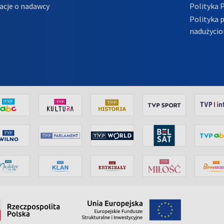
acje o nadawcy
Polityka 
Polityka 
nadużycio