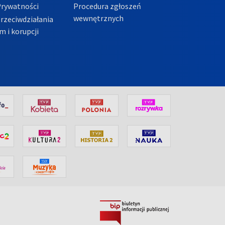
Prywatności
Procedura zgłoszeń
wewnętrznych
przeciwdziałania
m i korupcji