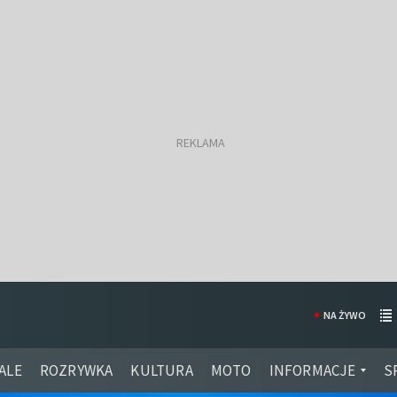
NA ŻYWO
ALE
ROZRYWKA
KULTURA
MOTO
INFORMACJE
S