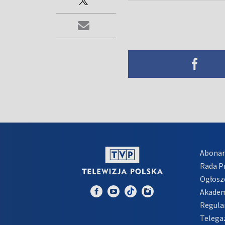
Abona
Rada 
Ogłosz
Akadem
Regula
Telega