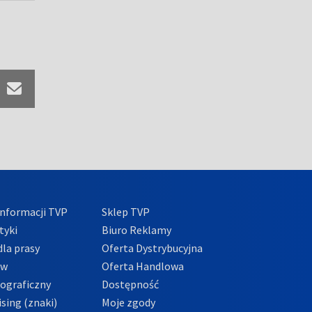
nformacji TVP
Sklep TVP
tyki
Biuro Reklamy
la prasy
Oferta Dystrybucyjna
ów
Oferta Handlowa
tograficzny
Dostępność
sing (znaki)
Moje zgody