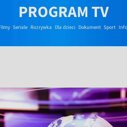
PROGRAM TV
Filmy
Seriale
Rozrywka
Dla dzieci
Dokument
Sport
Inf