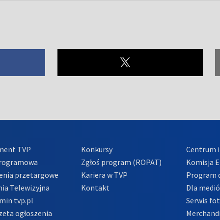
ment TVP
Konkursy
Centrum i
Programowa
Zgłoś program (ROPAT)
Komisja E
enia przetargowe
Kariera w TVP
Program d
ia Telewizyjna
Kontakt
Dla medi
min tvp.pl
Serwis fo
zeta ogłoszenia
Merchandi