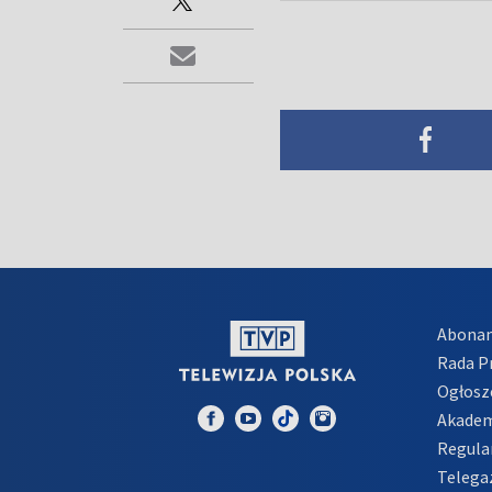
Abona
Rada 
Ogłosz
Akadem
Regula
Telega