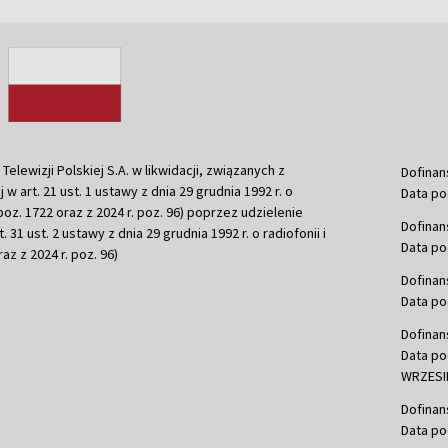
ewizji Polskiej S.A. w likwidacji, związanych z
Dofinan
j w art. 21 ust. 1 ustawy z dnia 29 grudnia 1992 r. o
Data po
r. poz. 1722 oraz z 2024 r. poz. 96) poprzez udzielenie
Dofinan
 31 ust. 2 ustawy z dnia 29 grudnia 1992 r. o radiofonii i
Data po
raz z 2024 r. poz. 96)
Dofinan
Data po
Dofinan
Data po
WRZESIE
Dofinan
Data po