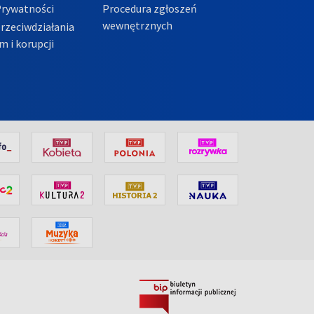
Prywatności
Procedura zgłoszeń
wewnętrznych
przeciwdziałania
m i korupcji