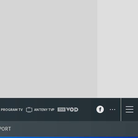
...
PROGRAM TV
ANTENY TVP
PORT