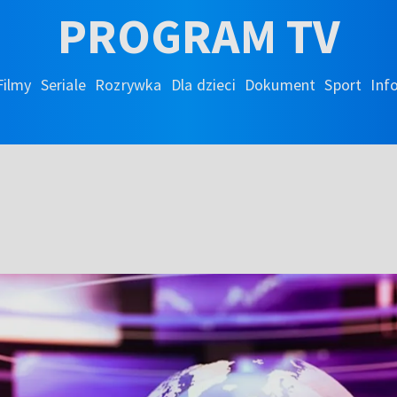
PROGRAM TV
Filmy
Seriale
Rozrywka
Dla dzieci
Dokument
Sport
Inf