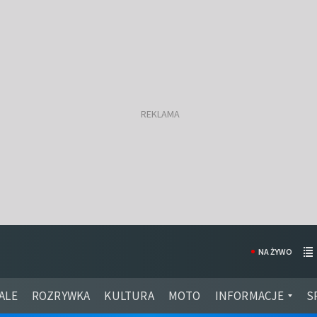
NA ŻYWO
ALE
ROZRYWKA
KULTURA
MOTO
INFORMACJE
S