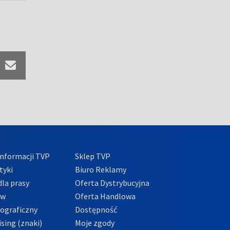
nformacji TVP
Sklep TVP
tyki
Biuro Reklamy
la prasy
Oferta Dystrybucyjna
ów
Oferta Handlowa
tograficzny
Dostępność
sing (znaki)
Moje zgody