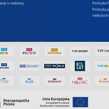
acje o nadawcy
Polityka 
Polityka 
nadużycio