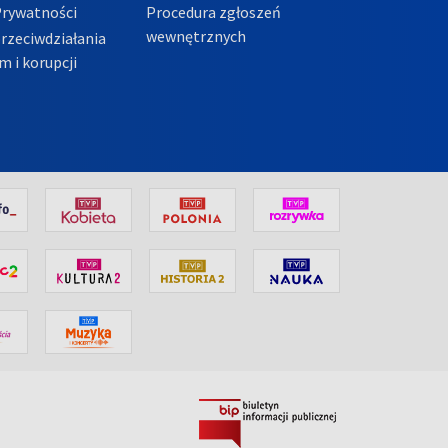
Prywatności
Procedura zgłoszeń
wewnętrznych
przeciwdziałania
m i korupcji