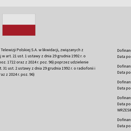
ewizji Polskiej S.A. w likwidacji, związanych z
Dofinan
j w art. 21 ust. 1 ustawy z dnia 29 grudnia 1992 r. o
Data po
r. poz. 1722 oraz z 2024 r. poz. 96) poprzez udzielenie
Dofinan
 31 ust. 2 ustawy z dnia 29 grudnia 1992 r. o radiofonii i
Data po
raz z 2024 r. poz. 96)
Dofinan
Data po
Dofinan
Data po
WRZESIE
Dofinan
Data po