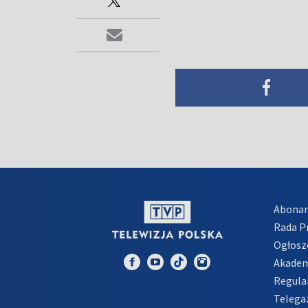
Abona
Rada 
Ogłosz
Akadem
Regula
Telega