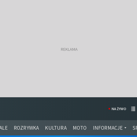
NA ŻYWO
ALE
ROZRYWKA
KULTURA
MOTO
INFORMACJE
S