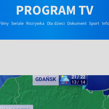
PROGRAM TV
Filmy
Seriale
Rozrywka
Dla dzieci
Dokument
Sport
Inf