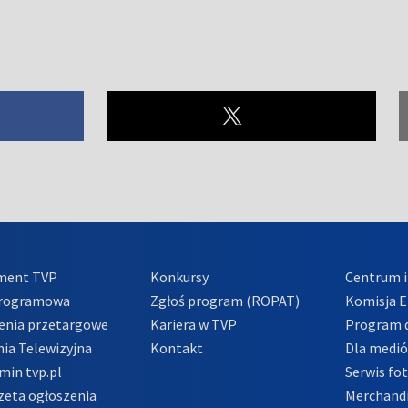
ment TVP
Konkursy
Centrum i
Programowa
Zgłoś program (ROPAT)
Komisja E
enia przetargowe
Kariera w TVP
Program d
ia Telewizyjna
Kontakt
Dla medi
min tvp.pl
Serwis fo
zeta ogłoszenia
Merchandi