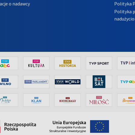
acje o nadawcy
Polityka 
Polityka 
nadużycio