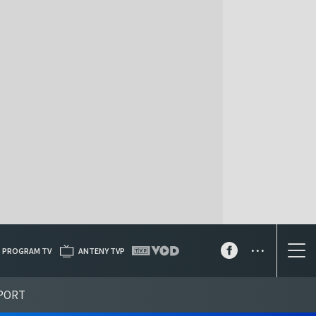
...
PROGRAM TV
ANTENY TVP
PORT