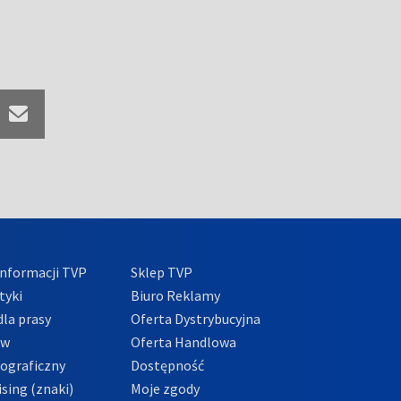
nformacji TVP
Sklep TVP
tyki
Biuro Reklamy
la prasy
Oferta Dystrybucyjna
ów
Oferta Handlowa
tograficzny
Dostępność
sing (znaki)
Moje zgody