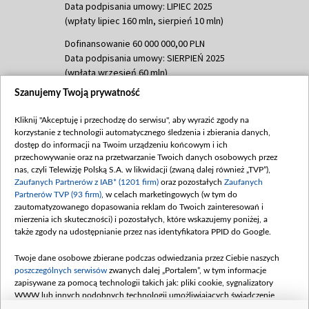
Data podpisania umowy: LIPIEC 2025
(wpłaty lipiec 160 mln, sierpień 10 mln)
Dofinansowanie 60 000 000,00 PLN
Data podpisania umowy: SIERPIEŃ 2025
(wpłata wrzesień 60 mln)
Szanujemy Twoją prywatność
Dofinansowanie 635 783 051,21 PLN
Data podpisania umowy: WRZESIEŃ 2025
Kliknij "Akceptuję i przechodzę do serwisu", aby wyrazić zgody na
(wpłata wrzesień 100 mln, październik 350
korzystanie z technologii automatycznego śledzenia i zbierania danych,
mln, listopad 265 mln)
dostęp do informacji na Twoim urządzeniu końcowym i ich
przechowywanie oraz na przetwarzanie Twoich danych osobowych przez
Dofinansowanie 48 862 000,00 PLN
nas, czyli Telewizję Polską S.A. w likwidacji (zwaną dalej również „TVP”),
Data podpisania umowy: GRUDZIEŃ 2025
Zaufanych Partnerów z IAB* (1201 firm)
oraz pozostałych
Zaufanych
(wpłata grudzień 60,548 mln)
Partnerów TVP (93 firm)
, w celach marketingowych (w tym do
zautomatyzowanego dopasowania reklam do Twoich zainteresowań i
Dofinansowanie 900 000 000,00 PLN
mierzenia ich skuteczności) i pozostałych, które wskazujemy poniżej, a
Data podpisania umowy: LUTY 2026 (wpłata
także zgody na udostępnianie przez nas identyfikatora PPID do Google.
26 lutego 80 mln, 4 marca 370 mln,
8
kwiecień 180 mln, 7 maja 180 mln, 8
Twoje dane osobowe zbierane podczas odwiedzania przez Ciebie naszych
czerwca 90 mln)
poszczególnych serwisów
zwanych dalej „Portalem”, w tym informacje
zapisywane za pomocą technologii takich jak: pliki cookie, sygnalizatory
Dofinansowanie 250 000 000,00 PLN
WWW lub innych podobnych technologii umożliwiających świadczenie
Data podpisania umowy LIPIEC 2026 (wpłata
dopasowanych i bezpiecznych usług, personalizację treści oraz reklam,