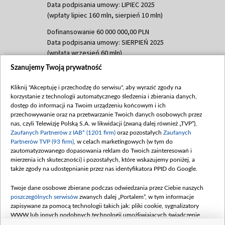
Data podpisania umowy: LIPIEC 2025
(wpłaty lipiec 160 mln, sierpień 10 mln)
Dofinansowanie 60 000 000,00 PLN
Data podpisania umowy: SIERPIEŃ 2025
(wpłata wrzesień 60 mln)
Szanujemy Twoją prywatność
Dofinansowanie 635 783 051,21 PLN
Data podpisania umowy: WRZESIEŃ 2025
Kliknij "Akceptuję i przechodzę do serwisu", aby wyrazić zgody na
(wpłata wrzesień 100 mln, październik 350
korzystanie z technologii automatycznego śledzenia i zbierania danych,
mln, listopad 265 mln)
dostęp do informacji na Twoim urządzeniu końcowym i ich
przechowywanie oraz na przetwarzanie Twoich danych osobowych przez
Dofinansowanie 48 862 000,00 PLN
nas, czyli Telewizję Polską S.A. w likwidacji (zwaną dalej również „TVP”),
Data podpisania umowy: GRUDZIEŃ 2025
Zaufanych Partnerów z IAB* (1201 firm)
oraz pozostałych
Zaufanych
(wpłata grudzień 60,548 mln)
Partnerów TVP (93 firm)
, w celach marketingowych (w tym do
zautomatyzowanego dopasowania reklam do Twoich zainteresowań i
Dofinansowanie 900 000 000,00 PLN
mierzenia ich skuteczności) i pozostałych, które wskazujemy poniżej, a
Data podpisania umowy: LUTY 2026 (wpłata
także zgody na udostępnianie przez nas identyfikatora PPID do Google.
26 lutego 80 mln, 4 marca 370 mln,
8
kwiecień 180 mln, 7 maja 180 mln, 8
Twoje dane osobowe zbierane podczas odwiedzania przez Ciebie naszych
czerwca 90 mln)
poszczególnych serwisów
zwanych dalej „Portalem”, w tym informacje
zapisywane za pomocą technologii takich jak: pliki cookie, sygnalizatory
Dofinansowanie 250 000 000,00 PLN
WWW lub innych podobnych technologii umożliwiających świadczenie
Data podpisania umowy LIPIEC 2026 (wpłata
dopasowanych i bezpiecznych usług, personalizację treści oraz reklam,