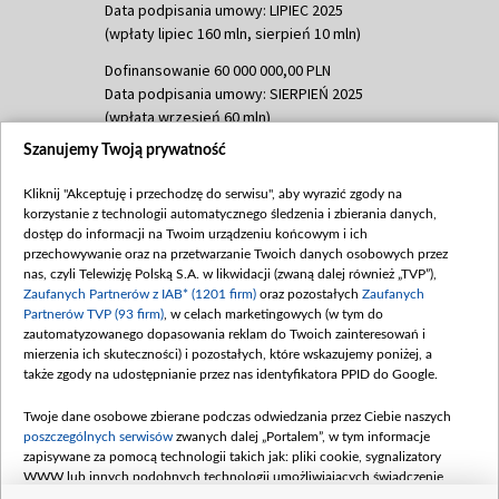
Data podpisania umowy: LIPIEC 2025
(wpłaty lipiec 160 mln, sierpień 10 mln)
Dofinansowanie 60 000 000,00 PLN
Data podpisania umowy: SIERPIEŃ 2025
(wpłata wrzesień 60 mln)
Szanujemy Twoją prywatność
Dofinansowanie 635 783 051,21 PLN
Data podpisania umowy: WRZESIEŃ 2025
Kliknij "Akceptuję i przechodzę do serwisu", aby wyrazić zgody na
(wpłata wrzesień 100 mln, październik 350
korzystanie z technologii automatycznego śledzenia i zbierania danych,
mln, listopad 265 mln)
dostęp do informacji na Twoim urządzeniu końcowym i ich
przechowywanie oraz na przetwarzanie Twoich danych osobowych przez
Dofinansowanie 48 862 000,00 PLN
nas, czyli Telewizję Polską S.A. w likwidacji (zwaną dalej również „TVP”),
Data podpisania umowy: GRUDZIEŃ 2025
Zaufanych Partnerów z IAB* (1201 firm)
oraz pozostałych
Zaufanych
(wpłata grudzień 60,548 mln)
Partnerów TVP (93 firm)
, w celach marketingowych (w tym do
zautomatyzowanego dopasowania reklam do Twoich zainteresowań i
Dofinansowanie 900 000 000,00 PLN
mierzenia ich skuteczności) i pozostałych, które wskazujemy poniżej, a
Data podpisania umowy: LUTY 2026 (wpłata
także zgody na udostępnianie przez nas identyfikatora PPID do Google.
26 lutego 80 mln, 4 marca 370 mln,
8
kwiecień 180 mln, 7 maja 180 mln, 8
Twoje dane osobowe zbierane podczas odwiedzania przez Ciebie naszych
czerwca 90 mln)
poszczególnych serwisów
zwanych dalej „Portalem”, w tym informacje
zapisywane za pomocą technologii takich jak: pliki cookie, sygnalizatory
Dofinansowanie 250 000 000,00 PLN
WWW lub innych podobnych technologii umożliwiających świadczenie
Data podpisania umowy LIPIEC 2026 (wpłata
dopasowanych i bezpiecznych usług, personalizację treści oraz reklam,